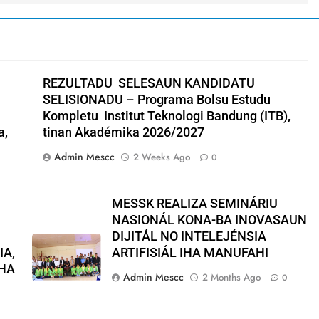
REZULTADU SELESAUN KANDIDATU
SELISIONADU – Programa Bolsu Estudu
Kompletu Institut Teknologi Bandung (ITB),
a,
tinan Akadémika 2026/2027
Admin Mescc
2 Weeks Ago
0
MESSK REALIZA SEMINÁRIU
NASIONÁL KONA-BA INOVASAUN
DIJITÁL NO INTELEJÉNSIA
IA,
ARTIFISIÁL IHA MANUFAHI
IHA
Admin Mescc
2 Months Ago
0