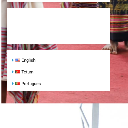
English
Tetum
Portugues