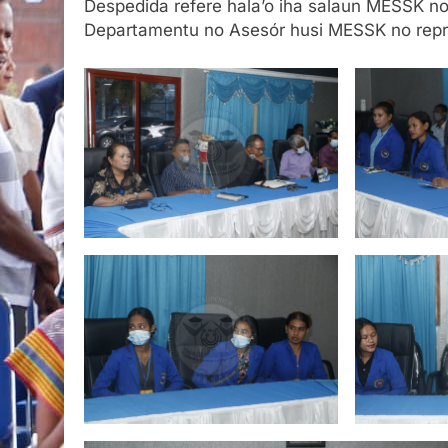
Despedida refere hala’o iha salaun MESSK no 
Departamentu no Asesór husi MESSK no repr