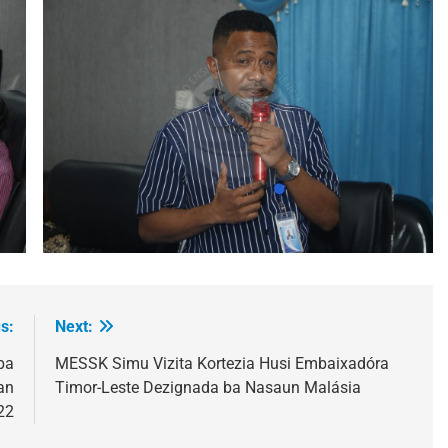
s:
Next:
ba
MESSK Simu Vizita Kortezia Husi Embaixadóra
an
Timor-Leste Dezignada ba Nasaun Malásia
22