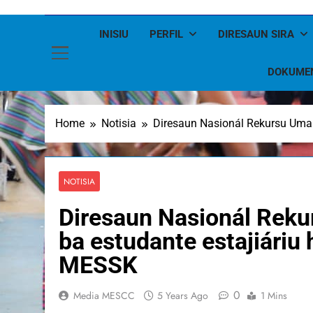
INISIU
PERFIL
DIRESAUN SIRA
DOKUME
Home
Notisia
Diresaun Nasionál Rekursu Uman
NOTISIA
Diresaun Nasionál Reku
ba estudante estajiáriu 
MESSK
0
Media MESCC
5 Years Ago
1 Mins