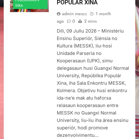
PUBLIKASAUN
POPULÁR XINA
SIRA
admin mescc
1 month
ago
0
2 mins
Díli, 09 Jullu 2026 – Ministériu
Ensinu Superiór, Siénsia no
Kultura (MESSK), liu-hosi
Unidade Parseria no
Kooperasaun (UPK), simu
delegasaun husi Guangxi Normal
University, Repúblika Populár
Xina, iha Sala Enkontru MESSK,
Kolmera. Objetivu husi enkontru
ida-ne’e mak atu haforsa
relasaun kooperasaun entre
MESSK no Guangxi Normal
University, liu-liu iha área ensinu
superiór, hodi promove
dezenvolvimentu…