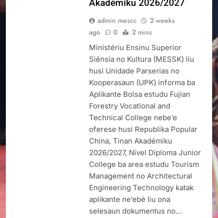
Akadémiku 2026/2027
admin mescc
2 weeks
ago
0
2 mins
Ministériu Ensinu Superior
Siênsia no Kultura (MESSK) liu
husi Unidade Parserias no
Kooperasaun (UPK) informa ba
Aplikante Bolsa estudu Fujian
Forestry Vocational and
Technical College nebe’e
oferese husi Republika Popular
China, Tinan Akadémiku
2026/2027, Nivel Diploma Junior
College ba area estudu Tourism
Management no Architectural
Engineering Technology katak
aplikante ne’ebé liu ona
selesaun dokumentus no…