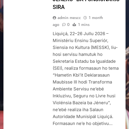
SIRA
admin mescc
1 month
ago
0
1 mins
Liquiçá, 22–26 Jullu 2026 –
Ministériu Ensinu Superiór,
Siensia no Kultura (MESSK), liu-
hosi servisu hamutuk ho
Sekretaria Estadu ba Igualdade
(SEI), realiza formasaun ho tema
“Hametin Kbi’it Deklarasaun
Maubisse III hodi Transforma
Ambiente Servisu ne’ebé
Inkluzivu, Seguru no Livre husi
Violénsia Bazeia ba Jéneru”,
ne’ebé realiza iha Salaun
Autoridade Munisipál Liquiçá.
Formasaun ne’e ho objetivu…