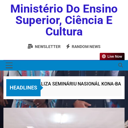
Ministério Do Ensino
Superior, Ciência E
Cultura
NEWSLETTER
RANDOM NEWS
Live Now
MENU
MESSK REALIZA SEMINÁRIU NASIONÁL KONA-BA INOVASA
HEADLINES
1 Week Ago