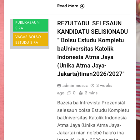
Read More
ANUSIU SIRA
PUBLIKASAUN
REZULTADU SELESAUN
SIRA
KANDIDATU SELISIONADU
VAGAS BOLSO
” Bolsu Estudu Kompletu
ESTUDU SIRA
baUniversitas Katolik
Indonesia Atma Jaya
(Unika Atma Jaya-
Jakarta)tinan2026/2027″
admin mescc
3 weeks
ago
0
2 mins
Bazeia ba Intrevista Prezensiál
selesaun bolsa Estudu Kompletu
baUniversitas Katolik Indonesia
Atma Jaya (Unika Atma Jaya-
Jakarta) nian ne’ebé hala’o iha