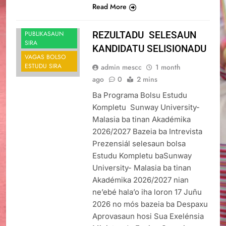
Read More
ANUSIU SIRA
PUBLIKASAUN
REZULTADU SELESAUN
SIRA
KANDIDATU SELISIONADU
VAGAS BOLSO
ESTUDU SIRA
admin mescc
1 month
ago
0
2 mins
Ba Programa Bolsu Estudu
Kompletu Sunway University-
Malasia ba tinan Akadémika
2026/2027 Bazeia ba Intrevista
Prezensiál selesaun bolsa
Estudu Kompletu baSunway
University- Malasia ba tinan
Akadémika 2026/2027 nian
ne’ebé hala’o iha loron 17 Juñu
2026 no mós bazeia ba Despaxu
Aprovasaun hosi Sua Exelénsia