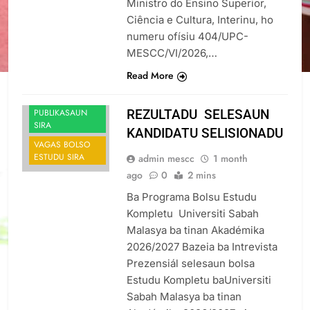
Ministro do Ensino Superior,
Ciência e Cultura, Interinu, ho
numeru ofísiu 404/UPC-
MESCC/VI/2026,…
Read More
ANUSIU SIRA
PUBLIKASAUN
REZULTADU SELESAUN
SIRA
KANDIDATU SELISIONADU
VAGAS BOLSO
ESTUDU SIRA
admin mescc
1 month
ago
0
2 mins
Ba Programa Bolsu Estudu
Kompletu Universiti Sabah
Malasya ba tinan Akadémika
2026/2027 Bazeia ba Intrevista
Prezensiál selesaun bolsa
Estudu Kompletu baUniversiti
Sabah Malasya ba tinan