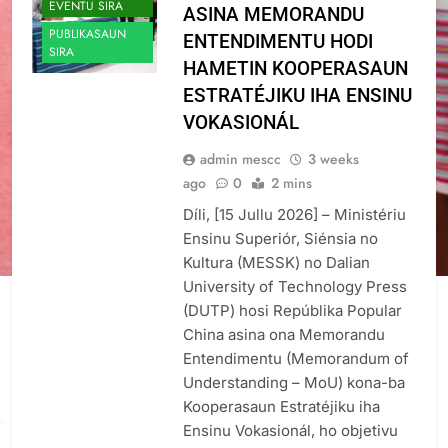
EVENTU SIRA
ASINA MEMORANDU
PUBLIKASAUN
ENTENDIMENTU HODI
SIRA
HAMETIN KOOPERASAUN
ESTRATÉJIKU IHA ENSINU
VOKASIONÁL
admin mescc
3 weeks
ago
0
2 mins
Díli, [15 Jullu 2026] – Ministériu
Ensinu Superiór, Siénsia no
Kultura (MESSK) no Dalian
University of Technology Press
(DUTP) hosi Repúblika Popular
China asina ona Memorandu
Entendimentu (Memorandum of
Understanding – MoU) kona-ba
Kooperasaun Estratéjiku iha
Ensinu Vokasionál, ho objetivu