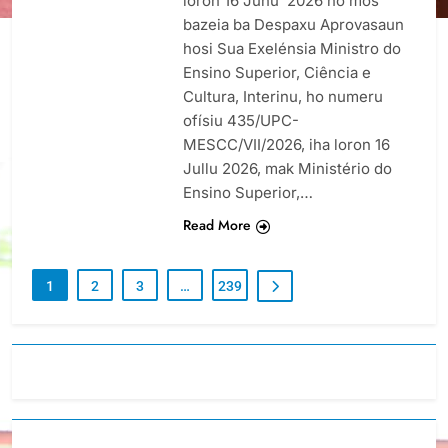
loron 16 Juñu 2026 no mós
bazeia ba Despaxu Aprovasaun
hosi Sua Exelénsia Ministro do
Ensino Superior, Ciência e
Cultura, Interinu, ho numeru
ofísiu 435/UPC-
MESCC/VII/2026, iha loron 16
Jullu 2026, mak Ministério do
Ensino Superior,…
Read More
1
2
3
…
239