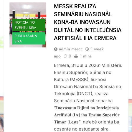
MESSK REALIZA
SEMINÁRIU NASIONÁL
KONA-BA INOVASAUN
NOTICIA NO
EVENTU SIRA
DIJITÁL NO INTELEJÉNSIA
PUBLIKASAUN
ARTIFISIÁL IHA ERMERA
SIRA
admin mescc
1 week
ago
0
1 mins
Ermera, 31 Jullu 2026: Ministériu
Ensinu Superiór, Siénsia no
Kultura (MESSK), liu-hosi
Diresaun Nasionál ba Siénsia no
Teknolojia (DNCT), realiza
Semináriu Nasionál kona-ba
“𝐈𝐧𝐨𝐯𝐚𝐬𝐚𝐮𝐧 𝐃𝐢𝐣𝐢𝐭á𝐥 𝐧𝐨 𝐈𝐧𝐭𝐞𝐥𝐞𝐣é𝐧𝐬𝐢𝐚
𝐀𝐫𝐭𝐢𝐟𝐢𝐬𝐢á𝐥 (𝐈𝐀) 𝐢𝐡𝐚 𝐄𝐧𝐬𝐢𝐧𝐮 𝐒𝐮𝐩𝐞𝐫𝐢ó𝐫
𝐓𝐢𝐦𝐨𝐫-𝐋𝐞𝐬𝐭𝐞”, ne’ebé orienta ba
dosente no estudante sira.