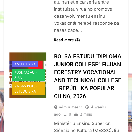
atu hametin parseria entre
instituisaun rua no promove
dezenvolvimentu ensinu
Vokasionál ne’ebé responde ba
nesesidade…
Read More
BOLSA ESTUDU “DIPLOMA
JUNIOR COLLEGE” FUJIAN
ANUSIU SIRA
FORESTRY VOCATIONAL
PUBLIKASAUN
SIRA
AND TECHNICAL COLLEGE
VAGAS BOLSO
– REPÚBLIKA POPULAR
ESTUDU SIRA
CHINA, 2026
admin mescc
4 weeks
ago
0
3 mins
Ministériu Ensinu Superior,
Siénsia no Kultura (MESSC), liu