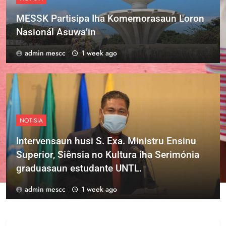
ERMERA
MESSK Partisipa Iha Komemorasaun Loron
Nasionál Asuwa’in
admin mescc
1 week ago
NOTISIA
Intervensaun husi S. Exa. Ministru Ensinu
Superior, Siênsia no Kultura iha Serimónia
graduasaun estudante UNTL.
admin mescc
1 week ago