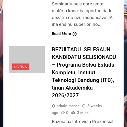
Semináriu ne’e aprezenta
matéria kona-ba oportunidade,
dezafiu no uzu responsávél IA
iha ensinu superiór, ho…
Read More
REZULTADU SELESAUN
KANDIDATU SELISIONADU
– Programa Bolsu Estudu
NOTISIA
Kompletu Institut
Teknologi Bandung (ITB),
tinan Akadémika
2026/2027
admin mescc
3 weeks
ago
0
2 mins
Bazeia ba Intrevista Prezensiál