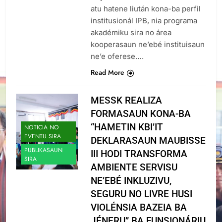
atu hatene liután kona-ba perfil
institusionál IPB, nia programa
akadémiku sira no área
kooperasaun ne’ebé instituisaun
ne’e oferese….
Read More
MESSK REALIZA
FORMASAUN KONA-BA
“HAMETIN KBI’IT
NOTICIA NO
EVENTU SIRA
DEKLARASAUN MAUBISSE
PUBLIKASAUN
III HODI TRANSFORMA
SIRA
AMBIENTE SERVISU
NE’EBÉ INKLUZIVU,
SEGURU NO LIVRE HUSI
VIOLÉNSIA BAZEIA BA
JÉNERU” BA FUNSIONÁRIU