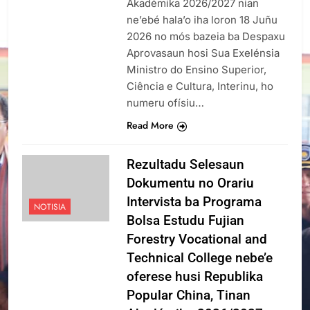
Akadémika 2026/2027 nian
ne’ebé hala’o iha loron 18 Juñu
2026 no mós bazeia ba Despaxu
Aprovasaun hosi Sua Exelénsia
Ministro do Ensino Superior,
Ciência e Cultura, Interinu, ho
numeru ofísiu…
Read More
Rezultadu Selesaun
Dokumentu no Orariu
Intervista ba Programa
NOTISIA
Bolsa Estudu Fujian
Forestry Vocational and
Technical College nebe’e
oferese husi Republika
Popular China, Tinan