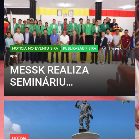
1 week
NOTICIA NO EVENTU SIRA
PUBLIKASAUN SIRA
ago
MESSK REALIZA
SEMINÁRIU
NASIONÁL KONA-BA
INOVASAUN DIJITÁL
NO INTELEJÉNSIA
ARTIFISIÁL IHA
NOTISIA