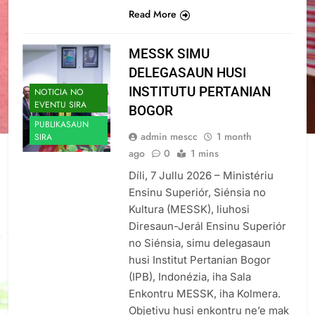
Read More
MESSK SIMU
DELEGASAUN HUSI
INSTITUTU PERTANIAN
NOTICIA NO
EVENTU SIRA
BOGOR
PUBLIKASAUN
admin mescc
1 month
SIRA
ago
0
1 mins
Díli, 7 Jullu 2026 – Ministériu
Ensinu Superiór, Siénsia no
Kultura (MESSK), liuhosi
Diresaun-Jerál Ensinu Superiór
no Siénsia, simu delegasaun
husi Institut Pertanian Bogor
(IPB), Indonézia, iha Sala
Enkontru MESSK, iha Kolmera.
Objetivu husi enkontru ne’e mak