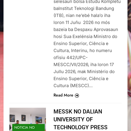
selesaun bolsa Estudu Kompletu
baInstitut Teknologi Bandung
(ITB), nian ne’ebé hala’o iha
loron 11 Juñu 2026 no mós
bazeia ba Despaxu Aprovasaun
hosi Sua Exelénsia Ministro do
Ensino Superior, Ciência e
Cultura, Interinu, ho numeru
ofísiu 442/UPC-
MESCC/VII/2026, iha loron 17
Jullu 2026, mak Ministério do
Ensino Superior, Ciência e
Cultura (MESCC)…
Read More
MESSK NO DALIAN
UNIVERSITY OF
TECHNOLOGY PRESS
NOTICIA NO