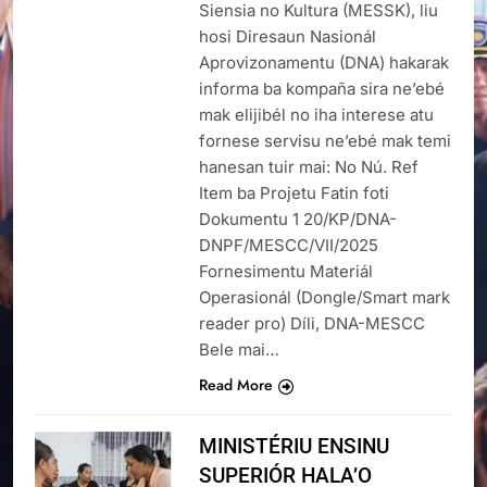
Siensia no Kultura (MESSK), liu
hosi Diresaun Nasionál
Aprovizonamentu (DNA) hakarak
informa ba kompaña sira ne’ebé
mak elijibél no iha interese atu
fornese servisu ne’ebé mak temi
hanesan tuir mai: No Nú. Ref
Item ba Projetu Fatin foti
Dokumentu 1 20/KP/DNA-
DNPF/MESCC/VII/2025
Fornesimentu Materiál
Operasionál (Dongle/Smart mark
reader pro) Díli, DNA-MESCC
Bele mai…
Read More
MINISTÉRIU ENSINU
SUPERIÓR HALA’O