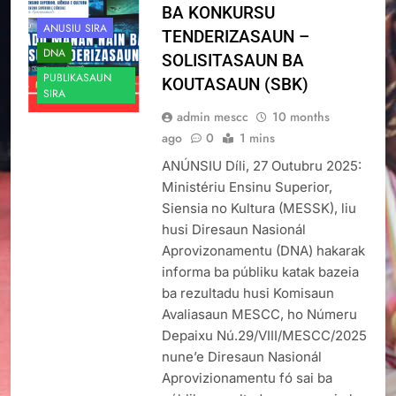
BA KONKURSU
ANUSIU SIRA
TENDERIZASAUN –
DNA
SOLISITASAUN BA
PUBLIKASAUN
KOUTASAUN (SBK)
SIRA
admin mescc
10 months
ago
0
1 mins
ANÚNSIU Díli, 27 Outubru 2025:
Ministériu Ensinu Superior,
Siensia no Kultura (MESSK), liu
husi Diresaun Nasionál
Aprovizonamentu (DNA) hakarak
informa ba públiku katak bazeia
ba rezultadu husi Komisaun
Avaliasaun MESCC, ho Númeru
Depaixu Nú.29/VIII/MESCC/2025
nune’e Diresaun Nasionál
Aprovizionamentu fó sai ba