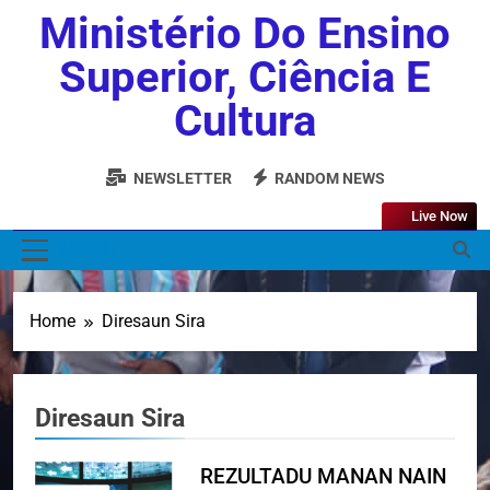
Ministério Do Ensino
Superior, Ciência E
Cultura
NEWSLETTER
RANDOM NEWS
Live Now
MENU
Home
Diresaun Sira
Diresaun Sira
REZULTADU MANAN NAIN