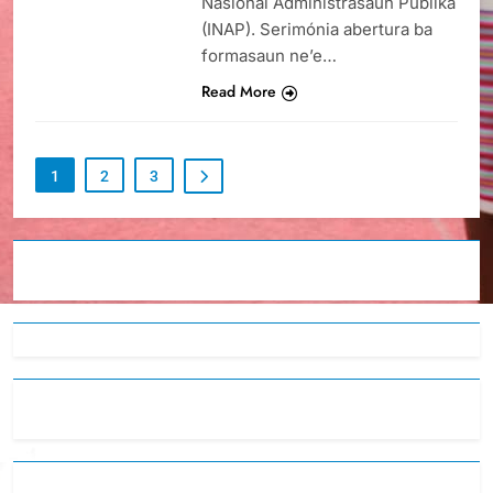
Nasionál Administrasaun Públika
(INAP). Serimónia abertura ba
formasaun ne’e…
Read More
1
2
3