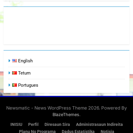
English
Tetum
Portugues
Newsmatic - News WordPress Theme 2026. Powered By
.
BlazeThemes
INISIU
Perfil
Diresaun Sira
Administrasaun Indireita
Planu No Programa
Dadus Estatístika
Notisia