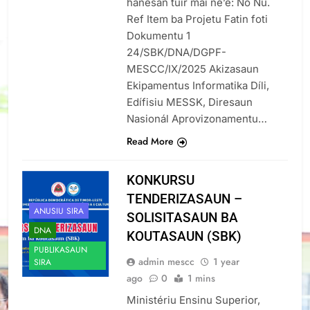
hanesan tuir mai ne’e: No Nú.
Ref Item ba Projetu Fatin foti
Dokumentu 1
24/SBK/DNA/DGPF-
MESCC/IX/2025 Akizasaun
Ekipamentus Informatika Díli,
Edífisiu MESSK, Diresaun
Nasionál Aprovizonamentu…
Read More
KONKURSU
TENDERIZASAUN –
ANUSIU SIRA
SOLISITASAUN BA
DNA
KOUTASAUN (SBK)
PUBLIKASAUN
admin mescc
1 year
SIRA
ago
0
1 mins
Ministériu Ensinu Superior,