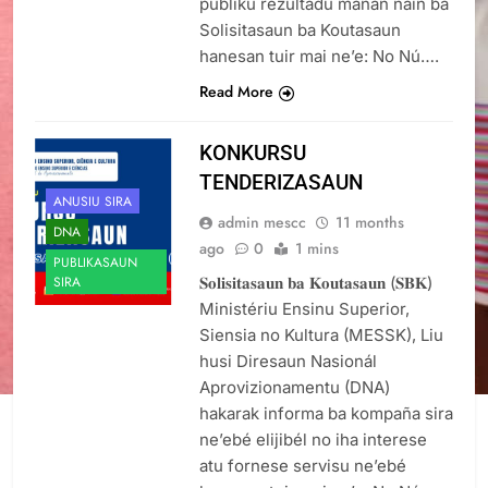
públiku rezultadu manan nain ba
Solisitasaun ba Koutasaun
hanesan tuir mai ne’e: No Nú….
Read More
KONKURSU
TENDERIZASAUN
ANUSIU SIRA
admin mescc
11 months
DNA
ago
0
1 mins
PUBLIKASAUN
𝐒𝐨𝐥𝐢𝐬𝐢𝐭𝐚𝐬𝐚𝐮𝐧 𝐛𝐚 𝐊𝐨𝐮𝐭𝐚𝐬𝐚𝐮𝐧 (𝐒𝐁𝐊)
SIRA
Ministériu Ensinu Superior,
Siensia no Kultura (MESSK), Liu
husi Diresaun Nasionál
Aprovizionamentu (DNA)
hakarak informa ba kompaña sira
ne’ebé elijibél no iha interese
atu fornese servisu ne’ebé