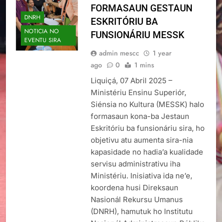
FORMASAUN GESTAUN
DNRH
ESKRITÓRIU BA
NOTICIA NO
FUNSIONÁRIU MESSK
EVENTU SIRA
admin mescc
1 year
ago
0
1 mins
Liquiçá, 07 Abril 2025 –
Ministériu Ensinu Superiór,
Siénsia no Kultura (MESSK) halo
formasaun kona-ba Jestaun
Eskritóriu ba funsionáriu sira, ho
objetivu atu aumenta sira-nia
kapasidade no hadia’a kualidade
servisu administrativu iha
Ministériu. Inisiativa ida ne’e,
koordena husi Direksaun
Nasionál Rekursu Umanus
(DNRH), hamutuk ho Institutu