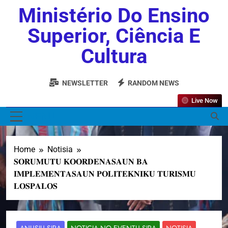
Ministério Do Ensino
Superior, Ciência E
Cultura
NEWSLETTER
RANDOM NEWS
Live Now
MENU
Home
Notisia
𝐒𝐎𝐑𝐔𝐌𝐔𝐓𝐔 𝐊𝐎𝐎𝐑𝐃𝐄𝐍𝐀𝐒𝐀𝐔𝐍 𝐁𝐀
𝐈𝐌𝐏𝐋𝐄𝐌𝐄𝐍𝐓𝐀𝐒𝐀𝐔𝐍 𝐏𝐎𝐋𝐈𝐓𝐄𝐊𝐍𝐈𝐊𝐔 𝐓𝐔𝐑𝐈𝐒𝐌𝐔
𝐋𝐎𝐒𝐏𝐀𝐋𝐎𝐒
ANUSIU SIRA
NOTICIA NO EVENTU SIRA
NOTISIA