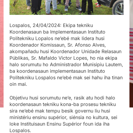
Lospalos, 24/04/2024: Ekipa tekniku
Koordenasaun ba Implementasaun Instituto
Politekniku Lopalos ne’ebé mak lidera husi
Koordenador Komissaun, Sr. Afonso Alves,
akompañadu husi Koordenador Unidade Relasaun
Públikas, Sr. Mafaldo Victor Lopes, ho nia ekipa
halo sorumutu ho Administrador Munisipiu Lautem,
ba koordenasaun implementasaun Instituto
Politekniku Lospalos ne’ebé mak sei hahu iha tinan
oin mai.
Objetivu husi sorumutu ne’e, rasik atu hodi halo
koordenasaun tekniku kona-ba prosesu tekniku
sira ne’ebé mak tempu besik governu liu husi
ministériu ensinu supérior, siénsia no kultura, sei
loke Instituisaun Ensinu Supérior foun ida iha
Lospalos.