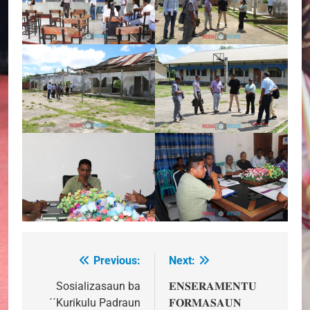
Previous:
Next:
Post
navigation
Sosializasaun ba
𝐄𝐍𝐒𝐄𝐑𝐀𝐌𝐄𝐍𝐓𝐔
´´Kurikulu Padraun
𝐅𝐎𝐑𝐌𝐀𝐒𝐀𝐔𝐍