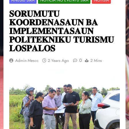
𝐒𝐎𝐑𝐔𝐌𝐔𝐓𝐔
𝐊𝐎𝐎𝐑𝐃𝐄𝐍𝐀𝐒𝐀𝐔𝐍 𝐁𝐀
𝐈𝐌𝐏𝐋𝐄𝐌𝐄𝐍𝐓𝐀𝐒𝐀𝐔𝐍
𝐏𝐎𝐋𝐈𝐓𝐄𝐊𝐍𝐈𝐊𝐔 𝐓𝐔𝐑𝐈𝐒𝐌𝐔
𝐋𝐎𝐒𝐏𝐀𝐋𝐎𝐒
0
Admin Mescc
2 Years Ago
2 Mins