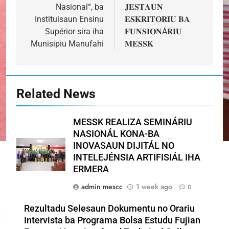
Nasional“, ba
𝐉𝐄𝐒𝐓𝐀𝐔𝐍
Instituisaun Ensinu
𝐄𝐒𝐊𝐑𝐈𝐓𝐎𝐑𝐈𝐔 𝐁𝐀
Supérior sira iha
𝐅𝐔𝐍𝐒𝐈𝐎𝐍Á𝐑𝐈𝐔
Munisipiu Manufahi
𝐌𝐄𝐒𝐒𝐊
Related News
MESSK REALIZA SEMINÁRIU
NASIONÁL KONA-BA
INOVASAUN DIJITÁL NO
INTELEJÉNSIA ARTIFISIÁL IHA
ERMERA
admin mescc
1 week ago
0
Rezultadu Selesaun Dokumentu no Orariu
Intervista ba Programa Bolsa Estudu Fujian