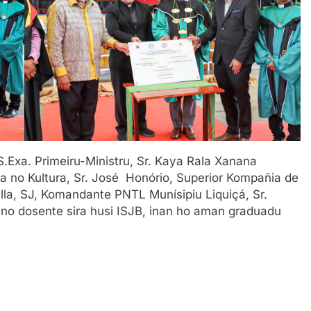
S.Exa. Primeiru-Ministru, Sr. Kaya Rala Xanana
ia no Kultura, Sr. José Honório, Superior Kompañia de
illa, SJ, Komandante PNTL Munísipiu Liquiçá, Sr.
nte no dosente sira husi ISJB, inan ho aman graduadu