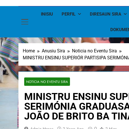
INISIU
PERFIL
DIRESAUN SIRA
DOKUME
Home
Anusiu Sira
Noticia no Eventu Sira
MINISTRU ENSINU SUPERIÓR PARTISIPA SERIMÓNI
NOTICIA NO EVENTU SIRA
MINISTRU ENSINU SUP
SERIMÓNIA GRADUASA
JOÃO DE BRITO BA TI
0
Admin Mescc
2 Years Ago
2 Mins