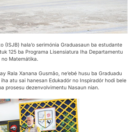
ito (ISJB) hala’o serimónia Graduasaun ba estudante
utuk 125 ba Programa Lisensiatura Iha Departamentu
n no Matemátika.
. Kay Rala Xanana Gusmão, ne’ebé husu ba Graduadu
a iha atu sai hanesan Edukadór no Inspiradór hodi bele
 ba prosesu dezenvolvimentu Nasaun nian.