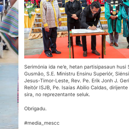
Serimónia ida ne’e, hetan partisipasaun husi 
Gusmão, S.E. Ministru Ensinu Superiór, Siéns
Jesus-Timor-Leste, Rev. Pe. Erik Jonh J. Ger
Reitór ISJB, Pe. Isaías Abilio Caldas, dirije
sira, no reprezentante seluk.
Obrigadu.
#media_mescc