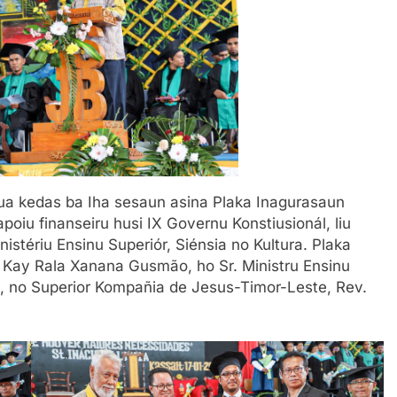
ua kedas ba Iha sesaun asina Plaka Inagurasaun
 apoiu finanseiru husi IX Governu Konstiusionál, liu
istériu Ensinu Superiór, Siénsia no Kultura. Plaka
r. Kay Rala Xanana Gusmão, ho Sr. Ministru Ensinu
io, no Superior Kompañia de Jesus-Timor-Leste, Rev.