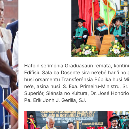
Hafoin serimónia Graduasaun remata, kontin
Edifisiu Sala ba Dosente sira ne’ebé hari’i ho
husi orsamentu Transferénsia Públika husi Min
ne’e, asina husi S. Exa. Primeiru-Ministru, S
Superiór, Siénsia no Kultura, Dr. José Honór
Pe. Erik Jonh J. Gerilla, SJ.