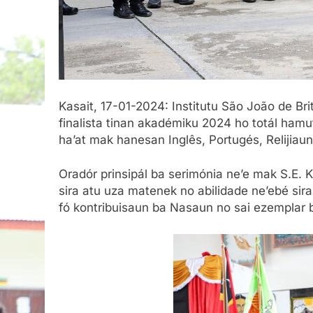
Kasait, 17-01-2024: Institutu São João de Br
finalista tinan akadémiku 2024 ho totál ham
ha’at mak hanesan Inglês, Portugés, Relijiau
Oradór prinsipál ba serimónia ne’e mak S.E
sira atu uza matenek no abilidade ne’ebé sir
fó kontribuisaun ba Nasaun no sai ezemplar