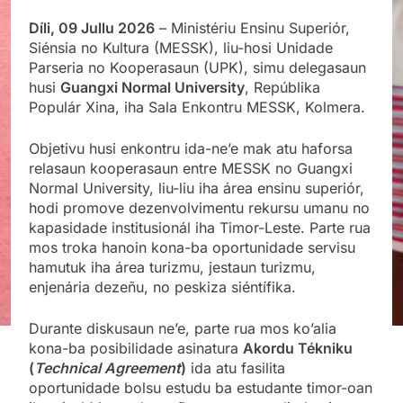
Díli, 09 Jullu 2026
– Ministériu Ensinu Superiór,
Siénsia no Kultura (MESSK), liu-hosi Unidade
Parseria no Kooperasaun (UPK), simu delegasaun
husi
Guangxi Normal University
, Repúblika
Populár Xina, iha Sala Enkontru MESSK, Kolmera.
Objetivu husi enkontru ida-ne’e mak atu haforsa
relasaun kooperasaun entre MESSK no Guangxi
Normal University, liu-liu iha área ensinu superiór,
hodi promove dezenvolvimentu rekursu umanu no
kapasidade institusionál iha Timor-Leste. Parte rua
mos troka hanoin kona-ba oportunidade servisu
hamutuk iha área turizmu, jestaun turizmu,
enjenária dezeñu, no peskiza siéntífika.
Durante diskusaun ne’e, parte rua mos ko’alia
kona-ba posibilidade asinatura
Akordu Tékniku
(
Technical Agreement
)
ida atu fasilita
oportunidade bolsu estudu ba estudante timor-oan