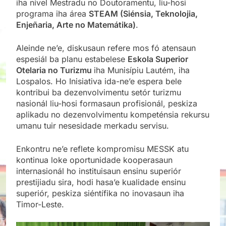
iha nível Mestradu no Doutoramentu, liu-hosi
programa iha área
STEAM (Siénsia, Teknolojia,
Enjeñaria, Arte no Matemátika)
.
Aleinde ne’e, diskusaun refere mos fó atensaun
espesiál ba planu estabelese
Eskola Superior
Otelaria no Turizmu
iha Munisípiu Lautém, iha
Lospalos. Ho Inisiativa ida-ne’e espera bele
kontribui ba dezenvolvimentu setór turizmu
nasionál liu-hosi formasaun profisionál, peskiza
aplikadu no dezenvolvimentu kompeténsia rekursu
umanu tuir nesesidade merkadu servisu.
Enkontru ne’e reflete kompromisu MESSK atu
kontinua loke oportunidade kooperasaun
internasionál ho instituisaun ensinu superiór
prestijiadu sira, hodi hasa’e kualidade ensinu
superiór, peskiza siéntífika no inovasaun iha
Timor-Leste.