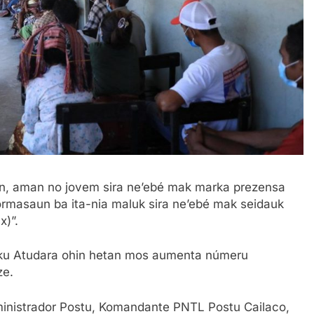
nan, aman no jovem sira ne’ebé mak marka prezensa
formasaun ba ita-nia maluk sira ne’ebé mak seidauk
x)”.
uku Atudara ohin hetan mos aumenta númeru
ze.
dministrador Postu, Komandante PNTL Postu Cailaco,