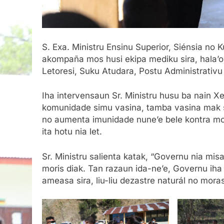
S. Exa. Ministru Ensinu Superior, Siénsia no
akompaña mos husi ekipa mediku sira, hala’o
Letoresi, Suku Atudara, Postu Administrativu
Iha intervensaun Sr. Ministru husu ba nain Xe
komunidade simu vasina, tamba vasina mak sa
no aumenta imunidade nune’e bele kontra mo
ita hotu nia let.
Sr. Ministru salienta katak, “Governu nia mi
moris diak. Tan razaun ida-ne’e, Governu iha
ameasa sira, liu-liu dezastre naturál no moras