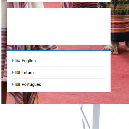
English
Tetum
Portugues