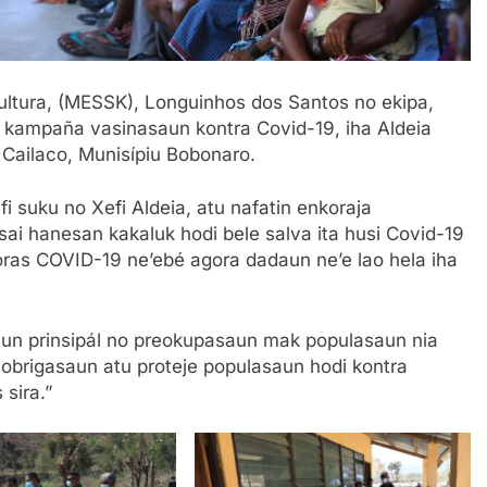
 Kultura, (MESSK), Longuinhos dos Santos no ekipa,
 kampaña vasinasaun kontra Covid-19, iha Aldeia
 Cailaco, Munisípiu Bobonaro.
fi suku no Xefi Aldeia, atu nafatin enkoraja
i hanesan kakaluk hodi bele salva ita husi Covid-19
ras COVID-19 ne’ebé agora dadaun ne’e lao hela iha
saun prinsipál no preokupasaun mak populasaun nia
 obrigasaun atu proteje populasaun hodi kontra
 sira.”