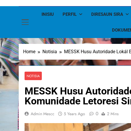
INISIU
PERFIL
DIRESAUN SIRA
DOKUME
Home
Notisia
MESSK Husu Autoridade Lokál E
NOTISIA
MESSK Husu Autoridade
Komunidade Letoresi S
0
Admin Mescc
5 Years Ago
2 Mins