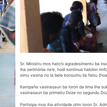
Sr. Ministru mos hato’o agradesimentu ba i
iha serimónia ne’e, hodi kontinua halolon im
simu vasina no la bele konsumu lia falsu (hoa
Kampaña vasinasaun ba loron da lima iha s
vasinasaun ba primeiru Doze no segundu Do
Partisipa mos iha atividade ohin loron Sr. A