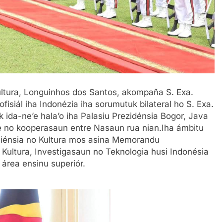
Kultura, Longuinhos dos Santos, akompaña S. Exa.
ofisiál iha Indonézia iha sorumutuk bilateral ho S. Exa.
ida-ne’e hala’o iha Palasiu Prezidénsia Bogor, Java
e no kooperasaun entre Nasaun rua nian.Iha ámbitu
, Siénsia no Kultura mos asina Memorandu
Kultura, Investigasaun no Teknologia husi Indonésia
área ensinu superiór.