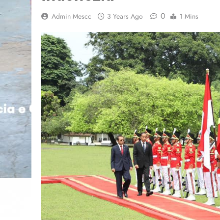
0
Admin Mescc
3 Years Ago
1 Mins