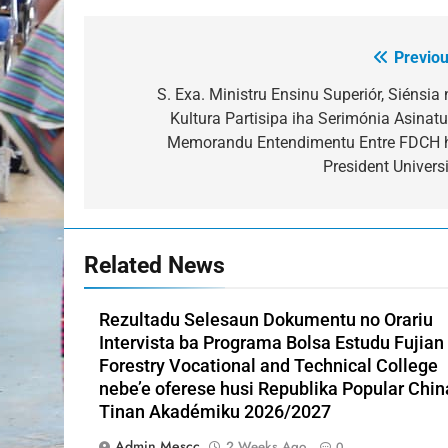
Previou
Post
navigation
S. Exa. Ministru Ensinu Superiór, Siénsia 
Kultura Partisipa iha Serimónia Asinatu
Memorandu Entendimentu Entre FDCH 
President Universi
Related News
Rezultadu Selesaun Dokumentu no Orariu
Intervista ba Programa Bolsa Estudu Fujian
Forestry Vocational and Technical College
nebe’e oferese husi Republika Popular Chin
Tinan Akadémiku 2026/2027
Admin Mescc
2 Weeks Ago
0