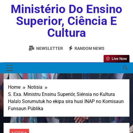
Ministério Do Ensino
Superior, Ciência E
Cultura
NEWSLETTER
RANDOM NEWS
Live Now
MENU
Home
Notisia
S. Exa. Ministru Ensinu Superiór, Siénsia no Kultura
Hala’o Sorumutuk ho ekipa sira husi INAP no Komisaun
Funsaun Públika
NOTISIA