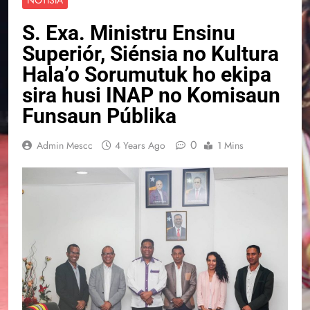
S. Exa. Ministru Ensinu
Superiór, Siénsia no Kultura
Hala’o Sorumutuk ho ekipa
sira husi INAP no Komisaun
Funsaun Públika
0
Admin Mescc
4 Years Ago
1 Mins