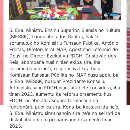
S. Exa. Ministru Ensinu Superiór, Siénsia no Kultura
(MESSK), Longuinhos dos Santos, hala’o
sorumutuk ho Komisáriu Funsaun Públika, António
Freitas, Diretór-Jerál INAP, Agostinho Letêncio de
Deus, no Diretor Ezekutivu FDCH, Cristóvão dos
Reis, akompaña husi ninian ekipa sira. Iha
sorumutuk ida-ne’e, responsável sira husi
Komisaun Funsaun Públika no INAP husu apoiu ba
S. Exa. MESSK, nu’udar Prezidente Konsellu
Administrasaun FDCH nian, atu bele konsidera, iha
tinan 2023, aumentu ka reforsu orsamentu husi
FDCH, ne’ebé atu asegura formasaun ba
funsionáriu públiku sira. Kona-ba kestaun ida ne’e,
S. Exa. Ministru simu hanoin sira ne’e no sei lori ba
diskuti iha ámbitu preparasaun orsamentu tinan
2023.