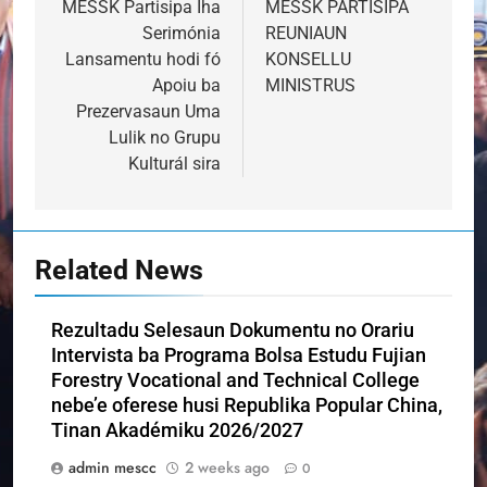
navigation
MESSK Partisipa Iha
MESSK PARTISIPA
Serimónia
REUNIAUN
Lansamentu hodi fó
KONSELLU
Apoiu ba
MINISTRUS
Prezervasaun Uma
Lulik no Grupu
Kulturál sira
Related News
Rezultadu Selesaun Dokumentu no Orariu
Intervista ba Programa Bolsa Estudu Fujian
Forestry Vocational and Technical College
nebe’e oferese husi Republika Popular China,
Tinan Akadémiku 2026/2027
admin mescc
2 weeks ago
0