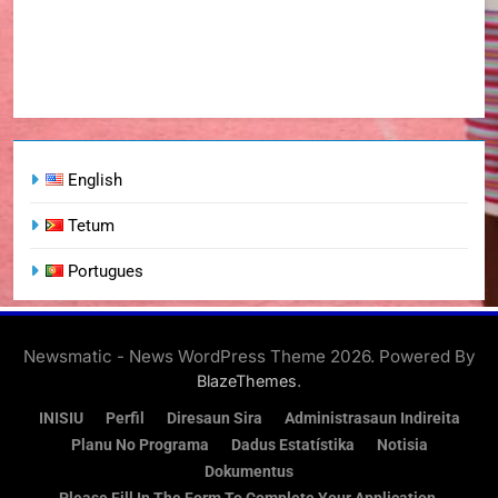
English
Tetum
Portugues
Newsmatic - News WordPress Theme 2026. Powered By
.
BlazeThemes
INISIU
Perfil
Diresaun Sira
Administrasaun Indireita
Planu No Programa
Dadus Estatístika
Notisia
Dokumentus