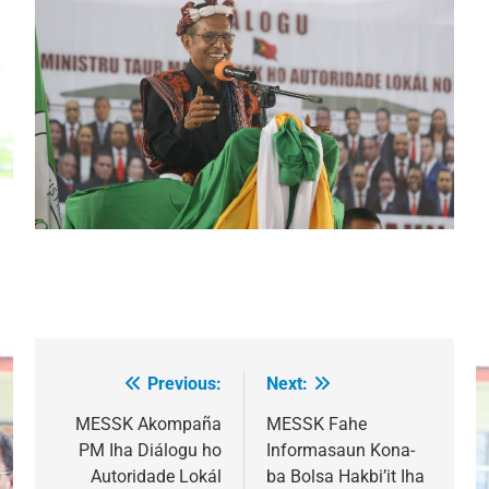
Previous:
Next:
Post
navigation
MESSK Akompaña
MESSK Fahe
PM Iha Diálogu ho
Informasaun Kona-
Autoridade Lokál
ba Bolsa Hakbi’it Iha