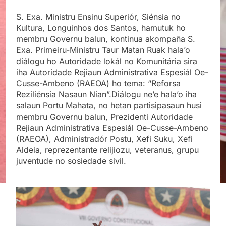
S. Exa. Ministru Ensinu Superiór, Siénsia no
Kultura, Longuinhos dos Santos, hamutuk ho
membru Governu balun, kontinua akompaña S.
Exa. Primeiru-Ministru Taur Matan Ruak hala’o
diálogu ho Autoridade lokál no Komunitária sira
iha Autoridade Rejiaun Administrativa Espesiál Oe-
Cusse-Ambeno (RAEOA) ho tema: “Reforsa
Reziliénsia Nasaun Nian”.Diálogu ne’e hala’o iha
salaun Portu Mahata, no hetan partisipasaun husi
membru Governu balun, Prezidenti Autoridade
Rejiaun Administrativa Espesiál Oe-Cusse-Ambeno
(RAEOA), Administradór Postu, Xefi Suku, Xefi
Aldeia, reprezentante relijiozu, veteranus, grupu
juventude no sosiedade sivil.