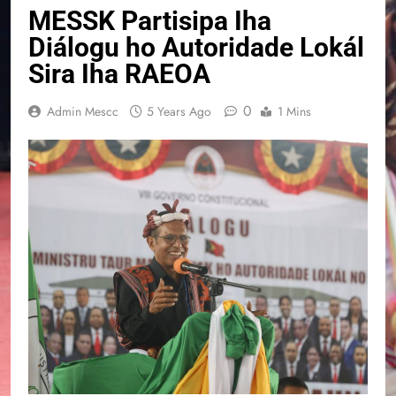
MESSK Partisipa Iha
Diálogu ho Autoridade Lokál
Sira Iha RAEOA
0
Admin Mescc
5 Years Ago
1 Mins