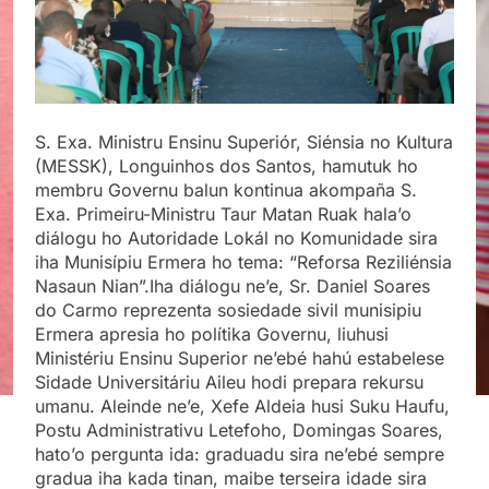
S. Exa. Ministru Ensinu Superiór, Siénsia no Kultura
(MESSK), Longuinhos dos Santos, hamutuk ho
membru Governu balun kontinua akompaña S.
Exa. Primeiru-Ministru Taur Matan Ruak hala’o
diálogu ho Autoridade Lokál no Komunidade sira
iha Munisípiu Ermera ho tema: “Reforsa Reziliénsia
Nasaun Nian”.Iha diálogu ne’e, Sr. Daniel Soares
do Carmo reprezenta sosiedade sivil munisipiu
Ermera apresia ho polítika Governu, liuhusi
Ministériu Ensinu Superior ne’ebé hahú estabelese
Sidade Universitáriu Aileu hodi prepara rekursu
umanu. Aleinde ne’e, Xefe Aldeia husi Suku Haufu,
Postu Administrativu Letefoho, Domingas Soares,
hato’o pergunta ida: graduadu sira ne’ebé sempre
gradua iha kada tinan, maibe terseira idade sira