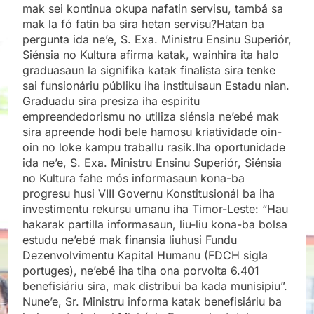
mak sei kontinua okupa nafatin servisu, tambá sa
mak la fó fatin ba sira hetan servisu?Hatan ba
pergunta ida ne’e, S. Exa. Ministru Ensinu Superiór,
Siénsia no Kultura afirma katak, wainhira ita halo
graduasaun la signifika katak finalista sira tenke
sai funsionáriu públiku iha instituisaun Estadu nian.
Graduadu sira presiza iha espiritu
empreendedorismu no utiliza siénsia ne’ebé mak
sira apreende hodi bele hamosu kriatividade oin-
oin no loke kampu traballu rasik.Iha oportunidade
ida ne’e, S. Exa. Ministru Ensinu Superiór, Siénsia
no Kultura fahe mós informasaun kona-ba
progresu husi VIII Governu Konstitusionál ba iha
investimentu rekursu umanu iha Timor-Leste: “Hau
hakarak partilla informasaun, liu-liu kona-ba bolsa
estudu ne’ebé mak finansia liuhusi Fundu
Dezenvolvimentu Kapital Humanu (FDCH sigla
portuges), ne’ebé iha tiha ona porvolta 6.401
benefisiáriu sira, mak distribui ba kada munisipiu”.
Nune’e, Sr. Ministru informa katak benefisiáriu ba