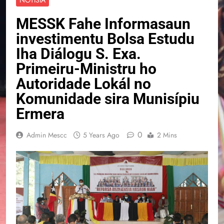
MESSK Fahe Informasaun
investimentu Bolsa Estudu
Iha Diálogu S. Exa.
Primeiru-Ministru ho
Autoridade Lokál no
Komunidade sira Munisípiu
Ermera
0
Admin Mescc
5 Years Ago
2 Mins