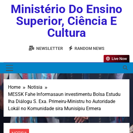
Ministério Do Ensino
Superior, Ciência E
Cultura
NEWSLETTER
RANDOM NEWS
Live Now
MENU
Home
Notisia
MESSK Fahe Informasaun investimentu Bolsa Estudu
Iha Diálogu S. Exa. Primeiru-Ministru ho Autoridade
Lokál no Komunidade sira Munisípiu Ermera
NOTISIA