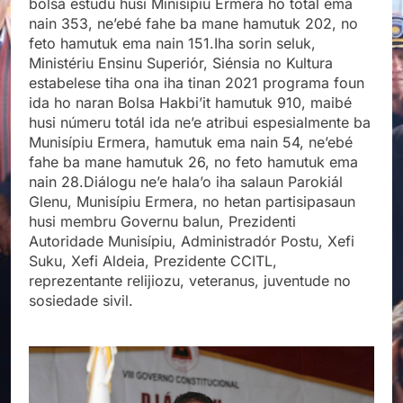
bolsa estudu husi Minisípiu Ermera ho total ema
nain 353, ne’ebé fahe ba mane hamutuk 202, no
feto hamutuk ema nain 151.Iha sorin seluk,
Ministériu Ensinu Superiór, Siénsia no Kultura
estabelese tiha ona iha tinan 2021 programa foun
ida ho naran Bolsa Hakbi’it hamutuk 910, maibé
husi númeru totál ida ne’e atribui espesialmente ba
Munisípiu Ermera, hamutuk ema nain 54, ne’ebé
fahe ba mane hamutuk 26, no feto hamutuk ema
nain 28.Diálogu ne’e hala’o iha salaun Parokiál
Glenu, Munisípiu Ermera, no hetan partisipasaun
husi membru Governu balun, Prezidenti
Autoridade Munisípiu, Administradór Postu, Xefi
Suku, Xefi Aldeia, Prezidente CCITL,
reprezentante relijiozu, veteranus, juventude no
sosiedade sivil.