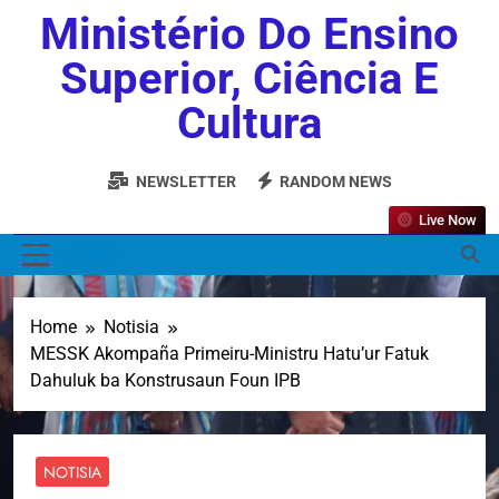
Ministério Do Ensino
Superior, Ciência E
Cultura
NEWSLETTER
RANDOM NEWS
Live Now
MENU
Home
Notisia
MESSK Akompaña Primeiru-Ministru Hatu’ur Fatuk
Dahuluk ba Konstrusaun Foun IPB
NOTISIA