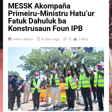
MESSK Akompaña
Primeiru-Ministru Hatu’ur
Fatuk Dahuluk ba
Konstrusaun Foun IPB
0
Admin Mescc
4 Years Ago
1 Mins