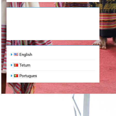
English
Tetum
Portugues