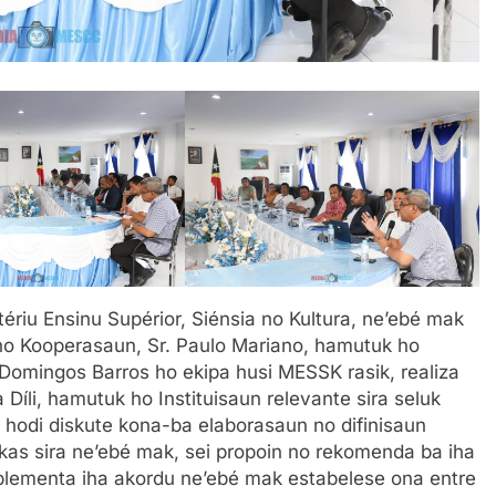
stériu Ensinu Supérior, Siénsia no Kultura, ne’ebé mak
no Kooperasaun, Sr. Paulo Mariano, hamutuk ho
. Domingos Barros ho ekipa husi MESSK rasik, realiza
íli, hamutuk ho Instituisaun relevante sira seluk
 hodi
diskute kona-ba elaborasaun no difinisaun
kas sira ne’ebé mak, sei propoin no rekomenda ba iha
plementa iha akordu ne’ebé mak estabelese ona entre