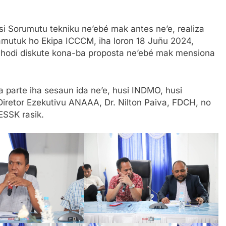
i Sorumutu tekniku ne’ebé mak antes ne’e, realiza
 hamutuk ho Ekipa ICCCM, iha loron 18 Juñu 2024,
, hodi diskute kona-ba proposta ne’ebé mak mensiona
a parte iha sesaun ida ne’e, husi INDMO, husi
Diretor Ezekutivu ANAAA, Dr. Nilton Paiva, FDCH, no
ESSK rasik.