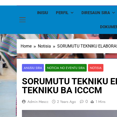
INISIU
PERFIL
DIRESAUN SIRA
DOKUME
Home
Notisia
SORUMUTU TEKNIKU ELABORA
ANUSIU SIRA
NOTICIA NO EVENTU SIRA
NOTISIA
SORUMUTU TEKNIKU 
TEKNIKU BA ICCCM
0
Admin Mescc
2 Years Ago
1 Mins