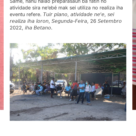
Same, hahu halao preparasaun ba fatin no
atividade sira ne’ebé mak sei utiliza no realiza iha
eventu refere. 𝘛𝘶𝘪𝘳 𝘱𝘭𝘢𝘯𝘰, 𝘢𝘵𝘪𝘷𝘪𝘥𝘢𝘥𝘦 𝘯𝘦’𝘦, 𝘴𝘦𝘪
𝘳𝘦𝘢𝘭𝘪𝘻𝘢 𝘪𝘩𝘢 𝘭𝘰𝘳𝘰𝘯, 𝘚𝘦𝘨𝘶𝘯𝘥𝘢-𝘍𝘦𝘪𝘳𝘢, 26 𝘚𝘦𝘵𝘦𝘮𝘣𝘳𝘰
2022, 𝘪𝘩𝘢 𝘉𝘦𝘵𝘢𝘯𝘰.