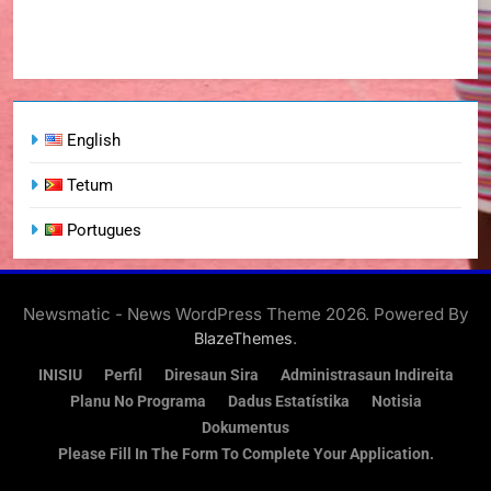
English
Tetum
Portugues
Newsmatic - News WordPress Theme 2026. Powered By
.
BlazeThemes
INISIU
Perfil
Diresaun Sira
Administrasaun Indireita
Planu No Programa
Dadus Estatístika
Notisia
Dokumentus
Please Fill In The Form To Complete Your Application.