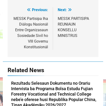
Previous:
Next:
Post
navigation
MESSK Partisipa Iha
MESSK PARTISIPA
Diálogu Nasionál
REUNIAUN
Entre Organizasaun
KONSELLU
Sosiedade Sivíl ho
MINISTRUS
VIII Governu
Konstitusionál
Related News
Rezultadu Selesaun Dokumentu no Orariu
Intervista ba Programa Bolsa Estudu Fujian
Forestry Vocational and Technical College
nebe’e oferese husi Republika Popular China,
Tinan Akadémiku 2026/2027