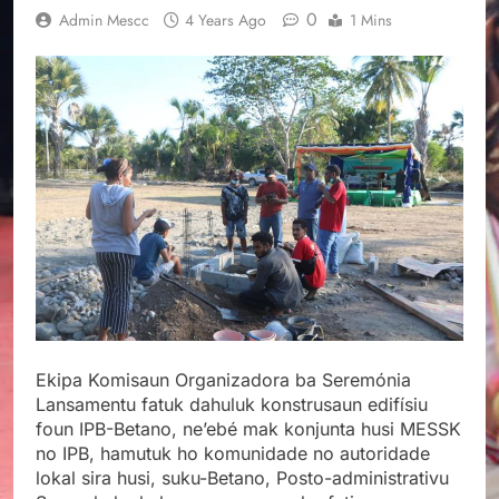
0
Admin Mescc
4 Years Ago
1 Mins
Ekipa Komisaun Organizadora ba Seremónia
Lansamentu fatuk dahuluk konstrusaun edifísiu
foun IPB-Betano, ne’ebé mak konjunta husi MESSK
no IPB, hamutuk ho komunidade no autoridade
lokal sira husi, suku-Betano, Posto-administrativu