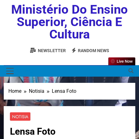
Ministério Do Ensino
Superior, Ciência E
Cultura
NEWSLETTER
RANDOM NEWS
Live Now
MENU
Home
Notisia
Lensa Foto
NOTISIA
Lensa Foto