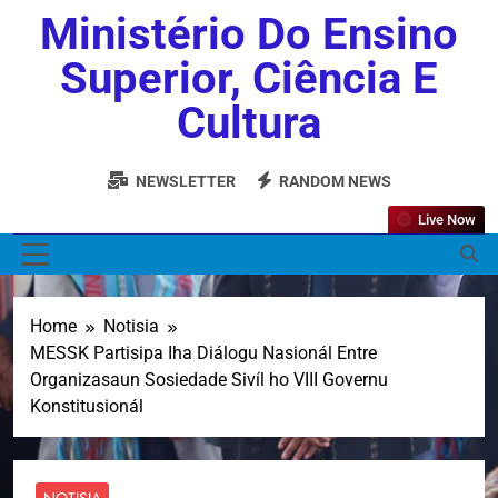
Ministério Do Ensino
Superior, Ciência E
Cultura
NEWSLETTER
RANDOM NEWS
Live Now
MENU
Home
Notisia
MESSK Partisipa Iha Diálogu Nasionál Entre
Organizasaun Sosiedade Sivíl ho VIII Governu
Konstitusionál
NOTISIA