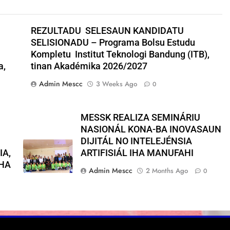
REZULTADU SELESAUN KANDIDATU
SELISIONADU – Programa Bolsu Estudu
Kompletu Institut Teknologi Bandung (ITB),
a,
tinan Akadémika 2026/2027
Admin Mescc
3 Weeks Ago
0
MESSK REALIZA SEMINÁRIU
NASIONÁL KONA-BA INOVASAUN
DIJITÁL NO INTELEJÉNSIA
IA,
ARTIFISIÁL IHA MANUFAHI
IHA
Admin Mescc
2 Months Ago
0