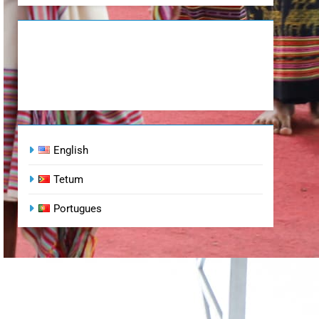
English
Tetum
Portugues