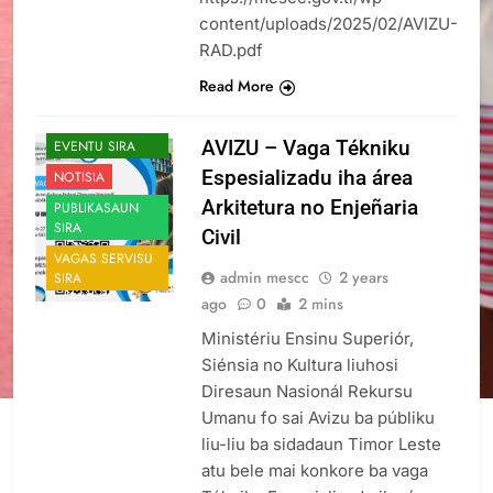
content/uploads/2025/02/AVIZU-
RAD.pdf
Read More
ANUSIU SIRA
NOTICIA NO
AVIZU – Vaga Tékniku
EVENTU SIRA
Espesializadu iha área
NOTISIA
Arkitetura no Enjeñaria
PUBLIKASAUN
SIRA
Civil
VAGAS SERVISU
admin mescc
2 years
SIRA
ago
0
2 mins
Ministériu Ensinu Superiór,
Siénsia no Kultura liuhosi
Diresaun Nasionál Rekursu
Umanu fo sai Avizu ba públiku
liu-liu ba sidadaun Timor Leste
atu bele mai konkore ba vaga