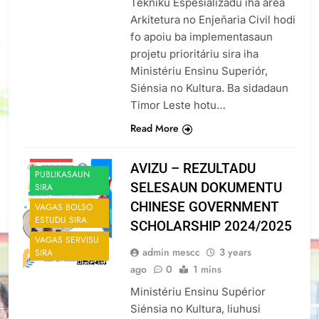
Tékniku Espesializadu iha área
Arkitetura no Enjeñaria Civil hodi
fo apoiu ba implementasaun
projetu prioritáriu sira iha
Ministériu Ensinu Superiór,
Siénsia no Kultura. Ba sidadaun
ANUSIU SIRA
Timor Leste hotu…
NOTICIA NO
Read More
EVENTU SIRA
NOTISIA
AVIZU – REZULTADU
PUBLIKASAUN
SELESAUN DOKUMENTU
SIRA
CHINESE GOVERNMENT
VAGAS BOLSO
ESTUDU SIRA
SCHOLARSHIP 2024/2025
VAGAS SERVISU
admin mescc
3 years
SIRA
ago
0
1 mins
Ministériu Ensinu Supérior
Siénsia no Kultura, liuhusi