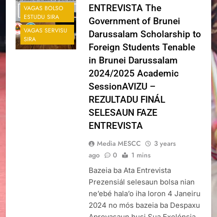
ENTREVISTA The
VAGAS BOLSO
ESTUDU SIRA
Government of Brunei
VAGAS SERVISU
Darussalam Scholarship to
SIRA
Foreign Students Tenable
in Brunei Darussalam
2024/2025 Academic
SessionAVIZU –
REZULTADU FINÁL
SELESAUN FAZE
ENTREVISTA
Media MESCC
3 years
ago
0
1 mins
Bazeia ba Ata Entrevista
Prezensiál selesaun bolsa nian
ne’ebé hala’o iha loron 4 Janeiru
2024 no mós bazeia ba Despaxu
Aprovasaun husi Sua Exelénsia