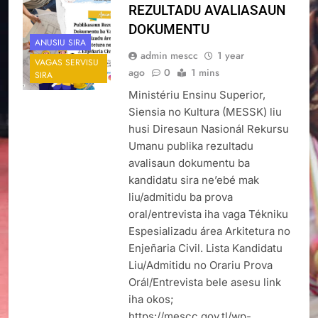
REZULTADU AVALIASAUN
DOKUMENTU
ANUSIU SIRA
admin mescc
1 year
VAGAS SERVISU
ago
0
1 mins
SIRA
Ministériu Ensinu Superior,
Siensia no Kultura (MESSK) liu
husi Diresaun Nasionál Rekursu
Umanu publika rezultadu
avalisaun dokumentu ba
kandidatu sira ne’ebé mak
liu/admitidu ba prova
oral/entrevista iha vaga Tékniku
Espesializadu área Arkitetura no
Enjeñaria Civil. Lista Kandidatu
Liu/Admitidu no Orariu Prova
Orál/Entrevista bele asesu link
iha okos;
https://mescc.gov.tl/wp-