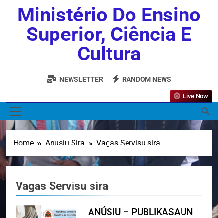
Ministério Do Ensino
Superior, Ciência E
Cultura
NEWSLETTER
RANDOM NEWS
Live Now
MENU
Home
Anusiu Sira
Vagas Servisu sira
Vagas Servisu sira
ANÚSIU – PUBLIKASAUN