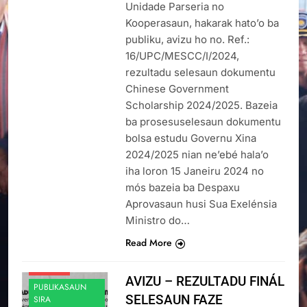
Unidade Parseria no
Kooperasaun, hakarak hato’o ba
publiku, avizu ho no. Ref.:
16/UPC/MESCC/I/2024,
rezultadu selesaun dokumentu
Chinese Government
Scholarship 2024/2025. Bazeia
ba prosesuselesaun dokumentu
bolsa estudu Governu Xina
2024/2025 nian ne’ebé hala’o
iha loron 15 Janeiru 2024 no
mós bazeia ba Despaxu
Aprovasaun husi Sua Exelénsia
ANUSIU SIRA
Ministro do…
NOTICIA NO
Read More
EVENTU SIRA
NOTISIA
AVIZU – REZULTADU FINÁL
PUBLIKASAUN
SELESAUN FAZE
SIRA