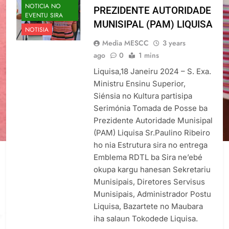
NOTICIA NO
PREZIDENTE AUTORIDADE
EVENTU SIRA
MUNISIPAL (PAM) LIQUISA
NOTISIA
Media MESCC
3 years
ago
0
1 mins
Liquisa,18 Janeiru 2024 – S. Exa.
Ministru Ensinu Superior,
Siénsia no Kultura partisipa
Serimónia Tomada de Posse ba
Prezidente Autoridade Munisipal
(PAM) Liquisa Sr.Paulino Ribeiro
ho nia Estrutura sira no entrega
Emblema RDTL ba Sira ne’ebé
okupa kargu hanesan Sekretariu
Munisipais, Diretores Servisus
Munisipais, Administrador Postu
Liquisa, Bazartete no Maubara
iha salaun Tokodede Liquisa.