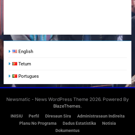
English
Tetum
Portugues
Newsmatic - News WordPress Theme 2026. Powered By
.
BlazeThemes
INISIU
Perfil
Diresaun Sira
Administrasaun Indireita
Planu No Programa
Dadus Estatístika
Notisia
Dokumentus