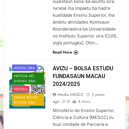
sujestaun kona-ba asuntu sira
ne’ebé iha impaktu ba hadi’a
kualidade Ensinu Superior, iha
ámbitu atividades Komisaun
Koordenadora ba Universidade
no Institutu Superior sira (CUIS,
sigla portugés). Ohin…
Read More
AVIZU – BOLSA ESTUDU
ANUSIU SIRA
FUNDASAUN MACAU
NOTICIA NO
EVENTU SIRA
2024/2025
NOTISIA
Media MESCC
3 years
VAGAS BOLSO
ago
0
4 mins
ESTUDU SIRA
Ministério do Ensino Superior,
Ciência e Cultura (MESCC) liu
husi Unidade de Parceria e