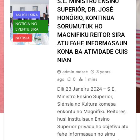
S.E. MINISTRU ENSINU
SEGURU NO LIVRE HUSI
SUPERIÓR, DR. JOSÉ
VIOLÉNSIA BAZEIA BA
ANUSIU SIRA
HONÓRIO, KONTINUA
JÉNERU” BA
NOTICIA NO
SORUMUTUK HO
EVENTU SIRA
FUNSIONÁRIU SIRA
MAGNIFIKU REITOR SIRA
NOTISIA
ATU FAHE INFORMASAUN
KONA BA ATIVIDADE CUIS
NIAN
admin mescc
3 years
ago
0
1 mins
Dilí,23 Janeiru 2024 – S.E.
Ministro Ensino Superior,
Siénsia no Kultura komesa
enkontu ho Magnifiku Reitores
husi Instituisaun Ensino
Superior privadu ho objetivu atu
fahe informasaun no simu