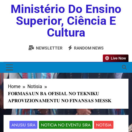
Ministério Do Ensino
Superior, Ciência E
Cultura
NEWSLETTER
RANDOM NEWS
Live Now
MENU
Home
Notisia
𝐅𝐎𝐑𝐌𝐀𝐒𝐀𝐔𝐍 𝐁𝐀 𝐎𝐅𝐈𝐒𝐈𝐀𝐋 𝐍𝐎 𝐓𝐄𝐊𝐍𝐈𝐊𝐔
𝐀𝐏𝐑𝐎𝐕𝐈𝐙𝐈𝐎𝐍𝐀𝐌𝐄𝐍𝐓𝐔 𝐍𝐎 𝐅𝐈𝐍𝐀𝐍𝐒𝐀𝐒 𝐌𝐄𝐒𝐒𝐊
ANUSIU SIRA
NOTICIA NO EVENTU SIRA
NOTISIA