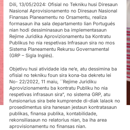
Díli, 13/05/2024: Ofisial no Tekniku husi Diresaun
Nasional Aprovisionamento no Diresaun Nasional
Finansas Planeamentu no Orsamentu, realiza
formasaun iha sala departamento lian Portugués
nian hodi dessiminasaun ba implementasaun
Rejime Juridika Aprovizionamentu ba Kontratu
Publikus ho nia respetivas Infrasaun sira no mos
Sistema Planeamentu Rekursu
Governamental
(GRP – Sigla Inglés).
Objetivu husi atividade ida ne’e, atu dessimina ba
ofisial no tekniku foun sira kona-ba dekretu lei
No- 22/2022, 11 maiu, ´´Rejime Juridiku
Aprovizionamentu ba kontratu Publiku ho nia
respetivas infrasaun sira“, no sistema GRP, atu
funsionarius sira bele kumprende di-diak lalaok no
prosedimentus sira hanesan jestaun kontratasaun
publikas, finansa publika, kontabilidade,
rekonsiliasaun no relatorius nian, ba iha area
aprovisionamentu no finansas nian.