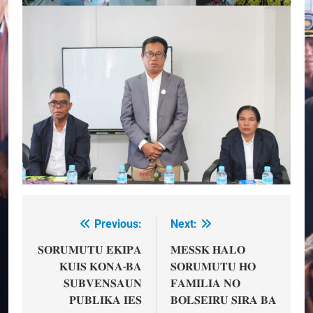
Previous:
Next:
Post
navigation
𝐒𝐎𝐑𝐔𝐌𝐔𝐓𝐔 𝐄𝐊𝐈𝐏𝐀
𝐌𝐄𝐒𝐒𝐊 𝐇𝐀𝐋𝐎
𝐊𝐔𝐈𝐒 𝐊𝐎𝐍𝐀-𝐁𝐀
𝐒𝐎𝐑𝐔𝐌𝐔𝐓𝐔 𝐇𝐎
𝐒𝐔𝐁𝐕𝐄𝐍𝐒𝐀𝐔𝐍
𝐅𝐀𝐌𝐈𝐋𝐈𝐀 𝐍𝐎
𝐏𝐔𝐁𝐋𝐈𝐊𝐀 𝐈𝐄𝐒
𝐁𝐎𝐋𝐒𝐄𝐈𝐑𝐔 𝐒𝐈𝐑𝐀 𝐁𝐀