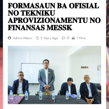
𝐅𝐎𝐑𝐌𝐀𝐒𝐀𝐔𝐍 𝐁𝐀 𝐎𝐅𝐈𝐒𝐈𝐀𝐋
𝐍𝐎 𝐓𝐄𝐊𝐍𝐈𝐊𝐔
𝐀𝐏𝐑𝐎𝐕𝐈𝐙𝐈𝐎𝐍𝐀𝐌𝐄𝐍𝐓𝐔 𝐍𝐎
𝐅𝐈𝐍𝐀𝐍𝐒𝐀𝐒 𝐌𝐄𝐒𝐒𝐊
0
Admin Mescc
2 Years Ago
1 Mins