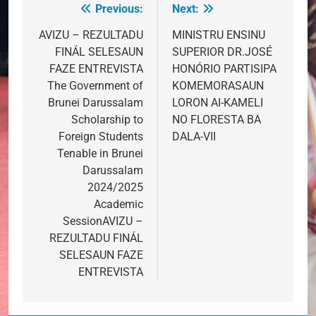
Previous:
Next:
Post
navigation
AVIZU – REZULTADU
MINISTRU ENSINU
FINÁL SELESAUN
SUPERIOR DR.JOSÉ
FAZE ENTREVISTA
HONÓRIO PARTISIPA
The Government of
KOMEMORASAUN
Brunei Darussalam
LORON AI-KAMELI
Scholarship to
NO FLORESTA BA
Foreign Students
DALA-VII
Tenable in Brunei
Darussalam
2024/2025
Academic
SessionAVIZU –
REZULTADU FINÁL
SELESAUN FAZE
ENTREVISTA