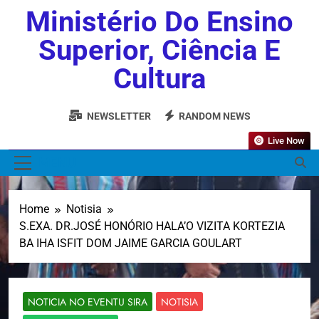
Ministério Do Ensino
Superior, Ciência E
Cultura
NEWSLETTER
RANDOM NEWS
Live Now
MENU
Home
Notisia
S.EXA. DR.JOSÉ HONÓRIO HALA’O VIZITA KORTEZIA
BA IHA ISFIT DOM JAIME GARCIA GOULART
NOTICIA NO EVENTU SIRA
NOTISIA