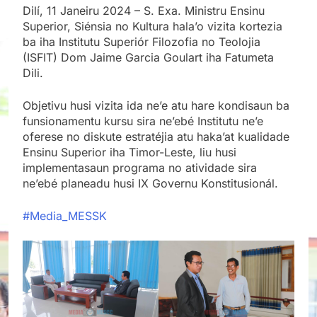
Dilí, 11 Janeiru 2024 – S. Exa. Ministru Ensinu
Superior, Siénsia no Kultura hala’o vizita kortezia
ba iha Institutu Superiór Filozofia no Teolojia
(ISFIT) Dom Jaime Garcia Goulart iha Fatumeta
Dili.
Objetivu husi vizita ida ne’e atu hare kondisaun ba
funsionamentu kursu sira ne’ebé Institutu ne’e
oferese no diskute estratéjia atu haka’at kualidade
Ensinu Superior iha Timor-Leste, liu husi
implementasaun programa no atividade sira
ne’ebé planeadu husi IX Governu Konstitusionál.
#Media_MESSK