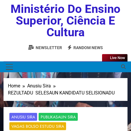
Ministério Do Ensino
Superior, Ciência E
Cultura
NEWSLETTER
RANDOM NEWS
Live Now
MENU
Home
Anusiu Sira
REZULTADU SELESAUN KANDIDATU SELISIONADU
ANUSIU SIRA
PUBLIKASAUN SIRA
VAGAS BOLSO ESTUDU SIRA