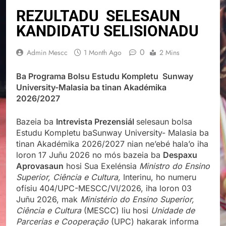
REZULTADU SELESAUN
KANDIDATU SELISIONADU
0
Admin Mescc
1 Month Ago
2 Mins
Ba Programa Bolsu Estudu Kompletu Sunway
University-Malasia ba tinan Akadémika
2026/2027
Bazeia ba
Intrevista Prezensiál
selesaun bolsa
Estudu Kompletu baSunway University- Malasia ba
tinan Akadémika 2026/2027 nian ne’ebé hala’o iha
loron 17 Juñu 2026 no mós bazeia ba
Despaxu
Aprovasaun
hosi Sua Exelénsia
Ministro do Ensino
Superior, Ciência e Cultura,
Interinu, ho numeru
ofísiu 404/UPC-MESCC/VI/2026, iha loron 03
Juñu 2026, mak
Ministério do Ensino Superior,
Ciência e Cultura
(MESCC) liu hosi
Unidade de
Parcerias e Cooperação
(UPC) hakarak informa