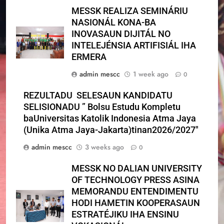
MESSK REALIZA SEMINÁRIU
NASIONÁL KONA-BA
INOVASAUN DIJITÁL NO
INTELEJÉNSIA ARTIFISIÁL IHA
ERMERA
admin mescc
1 week ago
0
REZULTADU SELESAUN KANDIDATU
SELISIONADU ” Bolsu Estudu Kompletu
baUniversitas Katolik Indonesia Atma Jaya
(Unika Atma Jaya-Jakarta)tinan2026/2027″
admin mescc
3 weeks ago
0
MESSK NO DALIAN UNIVERSITY
OF TECHNOLOGY PRESS ASINA
MEMORANDU ENTENDIMENTU
HODI HAMETIN KOOPERASAUN
ESTRATÉJIKU IHA ENSINU