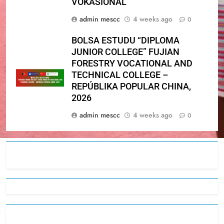
VOKASIONÁL
admin mescc
4 weeks ago
0
BOLSA ESTUDU “DIPLOMA
JUNIOR COLLEGE” FUJIAN
FORESTRY VOCATIONAL AND
TECHNICAL COLLEGE –
REPÚBLIKA POPULAR CHINA,
2026
admin mescc
4 weeks ago
0