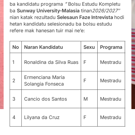
ba kandidatu programa
”
Bolsu Estudu Kompletu
ba
Sunway University-Malasia
tinan
2026/2027″
nian katak rezultadu
Selesaun Faze Intrevista
hodi
hetan kandidatu selesionadu ba bolsu estudu
refere mak hanesan tuir mai ne’e:
No
Naran Kandidatu
Sexu
Programa
Un
Su
1
Ronaldina da Silva Ruas
F
Mestradu
Uni
Ermenciana Maria
Su
2
F
Mestradu
Solangia Fonseca
Uni
Su
3
Cancio dos Santos
M
Mestradu
Uni
Su
4
Lilyana da Cruz
F
Mestradu
Uni