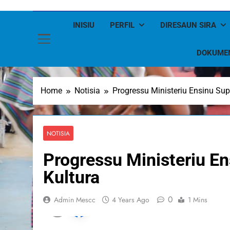
INISIU
PERFIL
DIRESAUN SIRA
DOKUME
Home
Notisia
Progressu Ministeriu Ensinu Supe
NOTISIA
Progressu Ministeriu En
Kultura
0
Admin Mescc
4 Years Ago
1 Mins