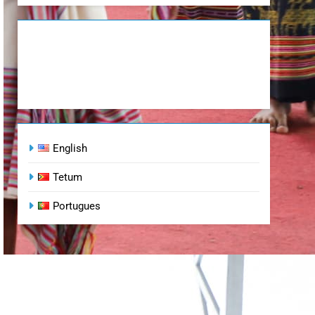
English
Tetum
Portugues