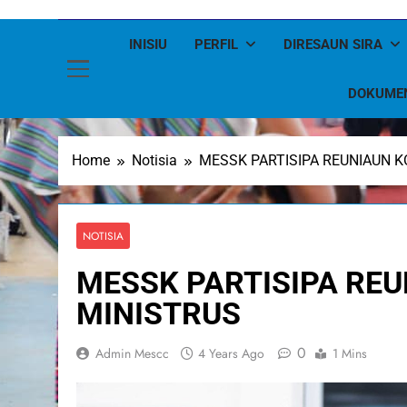
INISIU
PERFIL
DIRESAUN SIRA
DOKUME
Home
Notisia
MESSK PARTISIPA REUNIAUN 
NOTISIA
MESSK PARTISIPA RE
MINISTRUS
0
Admin Mescc
4 Years Ago
1 Mins