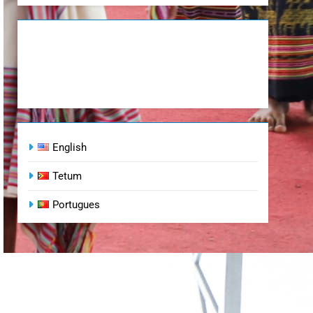
English
Tetum
Portugues