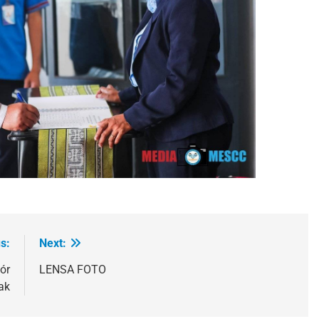
s:
Next:
ór
LENSA FOTO
ak