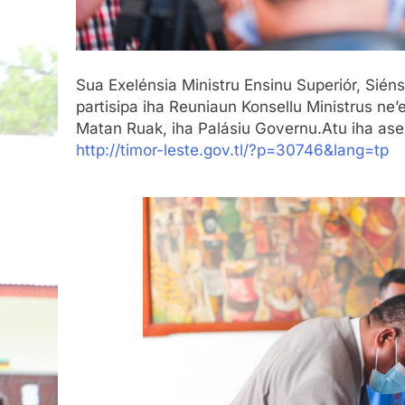
Sua Exelénsia Ministru Ensinu Superiór, Sién
partisipa iha Reuniaun Konsellu Ministrus ne’e
Matan Ruak, iha Palásiu Governu.Atu iha ase
http://timor-leste.gov.tl/?p=30746&lang=tp