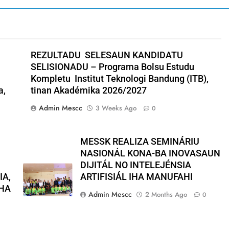
REZULTADU SELESAUN KANDIDATU
SELISIONADU – Programa Bolsu Estudu
Kompletu Institut Teknologi Bandung (ITB),
a,
tinan Akadémika 2026/2027
Admin Mescc
3 Weeks Ago
0
MESSK REALIZA SEMINÁRIU
NASIONÁL KONA-BA INOVASAUN
DIJITÁL NO INTELEJÉNSIA
IA,
ARTIFISIÁL IHA MANUFAHI
IHA
Admin Mescc
2 Months Ago
0