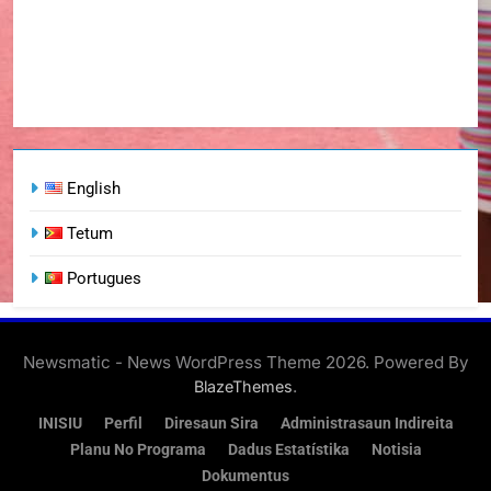
English
Tetum
Portugues
Newsmatic - News WordPress Theme 2026. Powered By
.
BlazeThemes
INISIU
Perfil
Diresaun Sira
Administrasaun Indireita
Planu No Programa
Dadus Estatístika
Notisia
Dokumentus