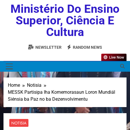
Ministério Do Ensino
Superior, Ciência E
Cultura
NEWSLETTER
RANDOM NEWS
Live Now
MENU
Home
Notisia
MESSK Partisipa Iha Komemorasaun Loron Mundiál
Siénsia ba Paz no ba Dezenvolvimentu
NOTISIA