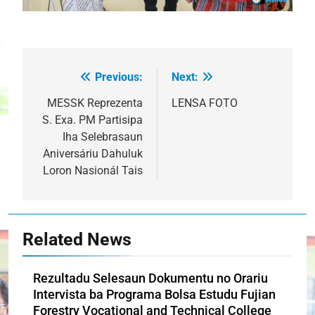
Previous:
Next:
Post
navigation
MESSK Reprezenta
LENSA FOTO
S. Exa. PM Partisipa
Iha Selebrasaun
Aniversáriu Dahuluk
Loron Nasionál Tais
Related News
Rezultadu Selesaun Dokumentu no Orariu
Intervista ba Programa Bolsa Estudu Fujian
Forestry Vocational and Technical College