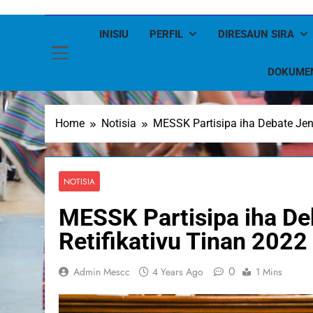
INISIU
PERFIL
DIRESAUN SIRA
DOKUME
Home
Notisia
MESSK Partisipa iha Debate Jen
NOTISIA
MESSK Partisipa iha De
Retifikativu Tinan 2022
0
Admin Mescc
4 Years Ago
1 Mins