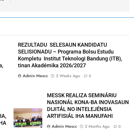
REZULTADU SELESAUN KANDIDATU
SELISIONADU – Programa Bolsu Estudu
Kompletu Institut Teknologi Bandung (ITB),
a,
tinan Akadémika 2026/2027
Admin Mescc
3 Weeks Ago
0
MESSK REALIZA SEMINÁRIU
NASIONÁL KONA-BA INOVASAUN
DIJITÁL NO INTELEJÉNSIA
IA,
ARTIFISIÁL IHA MANUFAHI
IHA
Admin Mescc
2 Months Ago
0