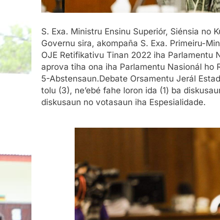
S. Exa. Ministru Ensinu Superiór, Siénsia n
Governu sira, akompaña S. Exa. Primeiru-Mini
OJE Retifikativu Tinan 2022 iha Parlamentu N
aprova tiha ona iha Parlamentu Nasionál ho 
5-Abstensaun.Debate Orsamentu Jerál Estadu 
tolu (3), ne’ebé fahe loron ida (1) ba diskusa
diskusaun no votasaun iha Espesialidade.