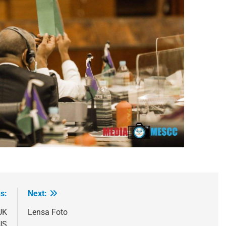
s:
Next:
UK
Lensa Foto
US