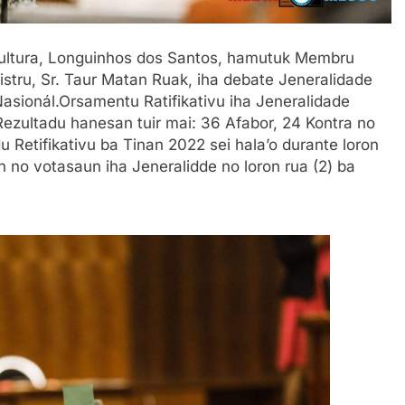
o Kultura, Longuinhos dos Santos, hamutuk Membru
stru, Sr. Taur Matan Ruak, iha debate Jeneralidade
asionál.Orsamentu Ratifikativu iha Jeneralidade
Rezultadu hanesan tuir mai: 36 Afabor, 24 Kontra no
Retifikativu ba Tinan 2022 sei hala’o durante loron
un no votasaun iha Jeneralidde no loron rua (2) ba