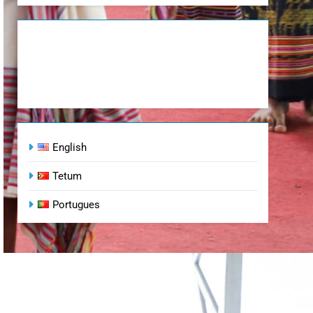
English
Tetum
Portugues