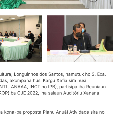
 Kultura, Longuinhos dos Santos, hamutuk ho S. Exa.
ldas, akompaña husi Kargu Xefia sira husi
UNTL, ANAAA, INCT no IPB), partisipa iha Reuniaun
ROP) ba OJE 2022, iha salaun Auditóriu Xanana
ta kona-ba proposta Planu Anuál Atividade sira no