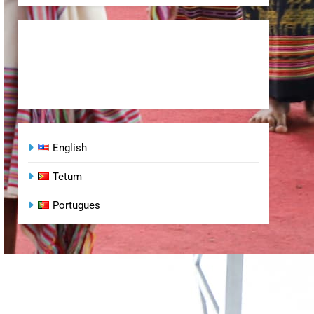
English
Tetum
Portugues