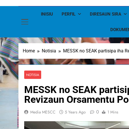
INISIU
PERFIL
DIRESAUN SIRA
DOKUME
Home
Notisia
MESSK no SEAK partisipa iha R
NOTISIA
MESSK no SEAK partisi
Revizaun Orsamentu Pol
0
Media MESCC
5 Years Ago
1 Mins