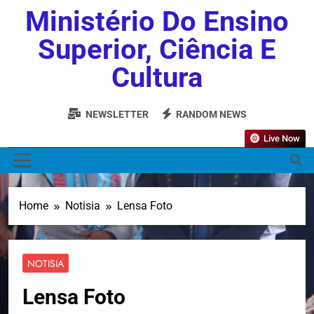
Ministério Do Ensino
Superior, Ciência E
Cultura
NEWSLETTER
RANDOM NEWS
Live Now
MENU
Home
Notisia
Lensa Foto
NOTISIA
Lensa Foto