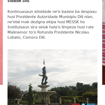
𝘀𝗶𝗱𝗮𝗱𝗲 𝗗𝗶𝗹𝗶.
𝖪𝗈𝗇𝗍𝗂𝗇𝗎𝖺𝗌𝖺𝗎𝗇 𝖺𝗍𝗂𝗏𝗂𝖽𝖺𝖽𝖾 𝗇𝖾’𝖾 𝖻𝖺𝗓𝖾𝗂𝖺 𝖻𝖺 𝖽𝖾𝗌𝗉𝖺𝗑𝗎
𝗁𝗎𝗌𝗂 𝖯𝗋𝖾𝗓𝗂𝖽𝖾𝗇𝗍𝖾 𝖠𝗎𝗍𝗈𝗋𝗂𝖽𝖺𝖽𝖾 𝖬𝗎𝗇𝗂𝗌𝗂𝗉𝗂𝗎 𝖣í𝗅𝗂 𝗇𝗂𝖺𝗇,
𝗇𝖾’𝖾𝖻é 𝗆𝖺𝗄 𝖽𝖾𝗓𝗂𝗀𝗇𝖺 𝖾𝗄𝗂𝗉𝖺 𝗁𝗎𝗌𝗂 𝖬𝖤𝖲𝖲𝖪 𝗁𝗈
𝖨𝗇𝗌𝗍𝗂𝗍𝗎𝗂𝗌𝖺𝗎𝗇 𝗌𝗂𝗋𝖺 𝗌𝖾𝗅𝗎𝗄 𝗁𝖺𝗅𝖺’𝗈 𝗅𝗂𝗆𝗉𝖾𝗓𝖺 𝗁𝗎𝗌𝗂 𝗋𝗎𝗍𝖾
𝖬𝖺𝗅𝗂𝗇𝖺𝗆𝗈𝖼 𝗍𝗈’𝗈 𝖱𝗈𝗍𝗎𝗇𝖽𝖺 𝖯𝗋𝖾𝗓𝗂𝖽𝖾𝗇𝗍𝖾 𝖭𝗂𝖼𝗈𝗅𝖺𝗎
𝖫𝗈𝖻𝖺𝗍𝗈, 𝖢𝗈𝗆𝗈𝗋𝗈 𝖣𝗂𝗅𝗂.