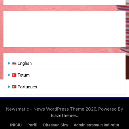
English
Tetum
Portugues
Newsmatic - News WordPress Theme 2026. Powered By
.
BlazeThemes
INISIU
Perfil
Diresaun Sira
Administrasaun Indireita