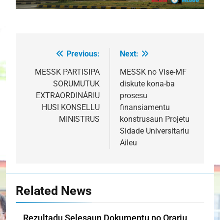
Previous:
Next:
Post
navigation
MESSK PARTISIPA
MESSK no Vise-MF
SORUMUTUK
diskute kona-ba
EXTRAORDINÁRIU
prosesu
HUSI KONSELLU
finansiamentu
MINISTRUS
konstrusaun Projetu
Sidade Universitariu
Aileu
Related News
Rezultadu Selesaun Dokumentu no Orariu