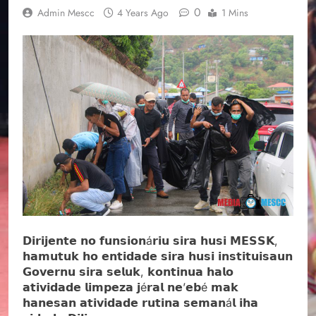
0
Admin Mescc
4 Years Ago
1 Mins
𝗗𝗶𝗿𝗶𝗷𝗲𝗻𝘁𝗲 𝗻𝗼 𝗳𝘂𝗻𝘀𝗶𝗼𝗻á𝗿𝗶𝘂 𝘀𝗶𝗿𝗮 𝗵𝘂𝘀𝗶 𝗠𝗘𝗦𝗦𝗞,
𝗵𝗮𝗺𝘂𝘁𝘂𝗸 𝗵𝗼 𝗲𝗻𝘁𝗶𝗱𝗮𝗱𝗲 𝘀𝗶𝗿𝗮 𝗵𝘂𝘀𝗶 𝗶𝗻𝘀𝘁𝗶𝘁𝘂𝗶𝘀𝗮𝘂𝗻
𝗚𝗼𝘃𝗲𝗿𝗻𝘂 𝘀𝗶𝗿𝗮 𝘀𝗲𝗹𝘂𝗸, 𝗸𝗼𝗻𝘁𝗶𝗻𝘂𝗮 𝗵𝗮𝗹𝗼
𝗮𝘁𝗶𝘃𝗶𝗱𝗮𝗱𝗲 𝗹𝗶𝗺𝗽𝗲𝘇𝗮 𝗷é𝗿𝗮𝗹 𝗻𝗲’𝗲𝗯é 𝗺𝗮𝗸
𝗵𝗮𝗻𝗲𝘀𝗮𝗻 𝗮𝘁𝗶𝘃𝗶𝗱𝗮𝗱𝗲 𝗿𝘂𝘁𝗶𝗻𝗮 𝘀𝗲𝗺𝗮𝗻á𝗹 𝗶𝗵𝗮