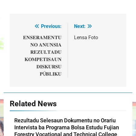
Previous:
Next:
Post
navigation
𝐄𝐍𝐒𝐄𝐑𝐀𝐌𝐄𝐍𝐓𝐔
Lensa Foto
𝐍𝐎 𝐀𝐍𝐔𝐍𝐒𝐈𝐀
𝐑𝐄𝐙𝐔𝐋𝐓𝐀𝐃𝐔
𝐊𝐎𝐌𝐏𝐄𝐓𝐈𝐒𝐀𝐔𝐍
𝐃𝐈𝐒𝐊𝐔𝐑𝐒𝐔
𝐏Ú𝐁𝐋𝐈𝐊𝐔
Related News
Rezultadu Selesaun Dokumentu no Orariu
Intervista ba Programa Bolsa Estudu Fujian
Forestry Vocational and Technical College