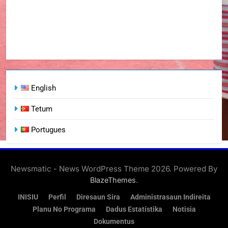
English
Tetum
Portugues
Newsmatic - News WordPress Theme 2026. Powered By
.
BlazeThemes
INISIU
Perfil
Diresaun Sira
Administrasaun Indireita
Planu No Programa
Dadus Estatístika
Notisia
Dokumentus