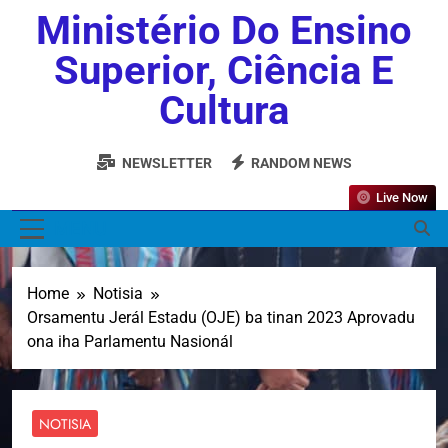
Ministério Do Ensino
Superior, Ciência E
Cultura
NEWSLETTER
RANDOM NEWS
Live Now
MENU
Home
Notisia
Orsamentu Jerál Estadu (OJE) ba tinan 2023 Aprovadu
ona iha Parlamentu Nasionál
NOTISIA