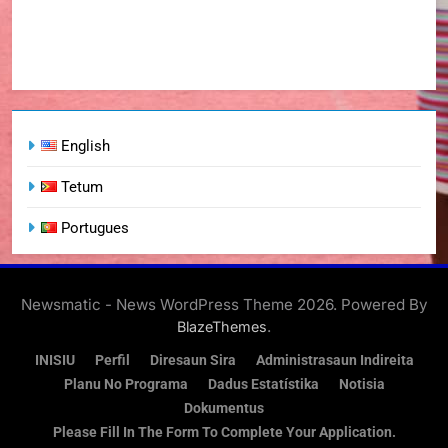
English
Tetum
Portugues
Newsmatic - News WordPress Theme 2026. Powered By
.
BlazeThemes
INISIU
Perfil
Diresaun Sira
Administrasaun Indireita
Planu No Programa
Dadus Estatístika
Notisia
Dokumentus
Please Fill In The Form To Complete Your Application.