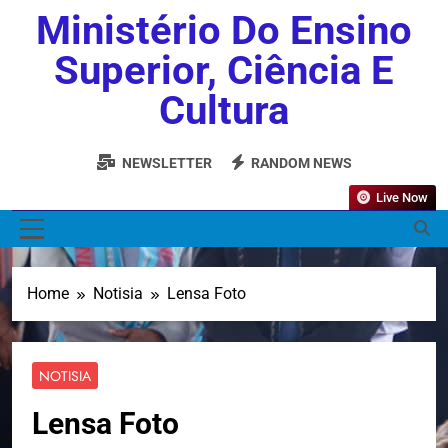
Ministério Do Ensino
Superior, Ciência E
Cultura
NEWSLETTER
RANDOM NEWS
Live Now
MENU
Home
Notisia
Lensa Foto
NOTISIA
Lensa Foto