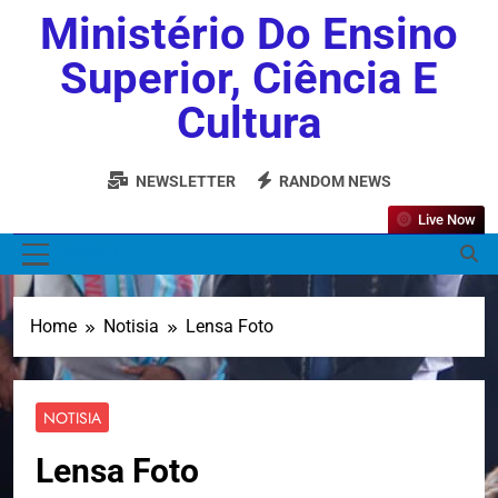
Ministério Do Ensino
Superior, Ciência E
Cultura
NEWSLETTER
RANDOM NEWS
Live Now
MENU
Home
Notisia
Lensa Foto
NOTISIA
Lensa Foto