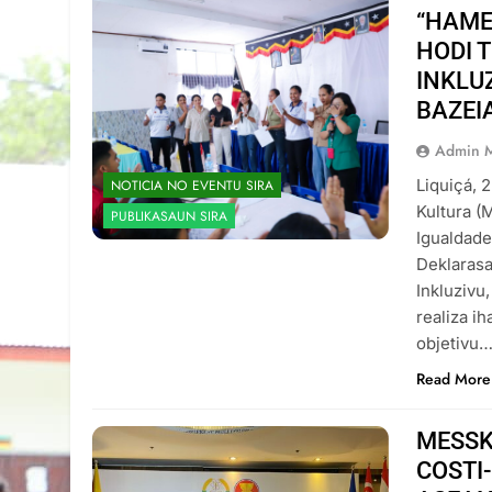
“HAME
HODI 
INKLUZ
BAZEI
Admin 
Liquiçá, 
NOTICIA NO EVENTU SIRA
Kultura (
PUBLIKASAUN SIRA
Igualdade
Deklarasa
Inkluzivu
realiza i
objetivu
Read More
MESSK
COSTI