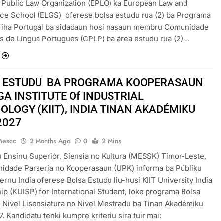
Public Law Organization (EPLO) ka European Law and
ce School (ELGS) oferese bolsa estudu rua (2) ba Programa
 iha Portugal ba sidadaun hosi nasaun membru Comunidade
s de Língua Portugues (CPLP) ba área estudu rua (2)…
 ESTUDU BA PROGRAMA KOOPERASAUN
GA INSTITUTE Of INDUSTRIAL
OLOGY (KIIT), INDIA TINAN AKADÉMIKU
2027
Mescc
2 Months Ago
0
2 Mins
u Ensinu Superiór, Siensia no Kultura (MESSK) Timor-Leste,
Unidade Parseria no Kooperasaun (UPK) informa ba Públiku
ernu India oferese Bolsa Estudu liu-husi KIIT University India
ip (KUISP) for International Student, loke programa Bolsa
 Nivel Lisensiatura no Nivel Mestradu ba Tinan Akadémiku
. Kandidatu tenki kumpre kriteriu sira tuir mai: