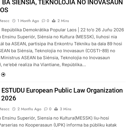
 BA SIÉNSIA, TEKNOLOJIA NO INOVASAUN
AOS
Mescc
1 Month Ago
0
2 Mins
, Repúblika Demokrátika Popular Laos | 22 to’o 26 Juñu 2026
u Ensinu Superiór, Siénsia no Kultura (MESSK), liuhosi nia
ál ba ASEAN, partisipa iha Enkontru Tékniku ba dala 89 hosi
EAN ba Siénsia, Teknolojia no Inovasaun (COSTI-89) no
Ministrus ASEAN ba Siénsia, Teknolojia no Inovasaun
 ne’ebé realiza iha Viantiane, Repúblika…
ESTUDU European Public Law Organization
 2026
Mescc
2 Months Ago
0
3 Mins
u Ensinu Superiór, Siensia no Kultura(MESSK) liu-hosi
arserias no Kooperasaun (UPK) informa ba públiku katak