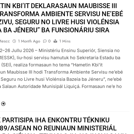
TIN KBI’IT DEKLARASAUN MAUBISSE III
TRANSFORMA AMBIENTE SERVISU NE’EBÉ
IVU, SEGURU NO LIVRE HUSI VIOLÉNSIA
A BA JÉNERU” BA FUNSIONÁRIU SIRA
Mescc
1 Month Ago
0
1 Mins
22–26 Jullu 2026 – Ministériu Ensinu Superiór, Siensia no
MESSK), liu-hosi servisu hamutuk ho Sekretaria Estadu ba
 (SEI), realiza formasaun ho tema “Hametin Kbi’it
un Maubisse III hodi Transforma Ambiente Servisu ne’ebé
, Seguru no Livre husi Violénsia Bazeia ba Jéneru”, ne’ebé
ha Salaun Autoridade Munisipál Liquiçá. Formasaun ne’e ho
…
 PARTISIPA IHA ENKONTRU TÉKNIKU
-89/ASEAN NO REUNIAUN MINISTERIÁL