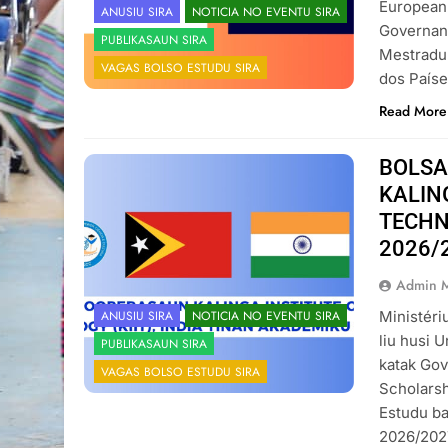
European 
ANUSIU SIRA
NOTICIA NO EVENTU SIRA
Governan
PUBLIKASAUN SIRA
Mestradu
VAGAS BOLSO ESTUDU SIRA
dos Paíse
Read More
BOLSA
KALIN
TECHN
2026/
Admin 
Ministéri
ANUSIU SIRA
NOTICIA NO EVENTU SIRA
liu husi 
PUBLIKASAUN SIRA
katak Gov
VAGAS BOLSO ESTUDU SIRA
Scholarsh
Estudu ba
2026/2027