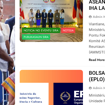
ASEAN
IHA L
Admin 
Viantiane
Ministéri
NOTICIA NO EVENTU SIRA
NOTISIA
Pontu Fok
PUBLIKASAUN SIRA
Komité AS
Reuniaun 
(AMMSTI),
Read More
BOLSA 
(EPLO)
Admin 
Ministéri
Unidade P