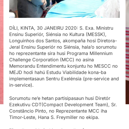
DÍLI, KINTA, 30 JANEIRU 2020: S. Exa. Ministru
Ensinu Superiór, Siénsia no Kultura (MESSK),
Longuinhos dos Santos, akompaña hosi Diretora-
Jeral Ensinu Superiór no Siénsia, hala’o sorumotu
ho reprezentante sira husi Programa Millennium
Challenge Corporation (MCC) no asina
Memorandu Entendimentu konjuntu ho MESCC no
MEJD hodi hahú Estudu Viabilidade kona-ba
implementasaun Sentru Exelénsia (pre-service and
in-service).
Sorumotu ne’e hetan partisipasaun husi Diretór
Ezekutivu CDT(Compact Development Team), Sr.
Constâncio Pinto, no Reprezentante MCC iha
Timor-Leste, Hana S. Freymiller no ekipa.