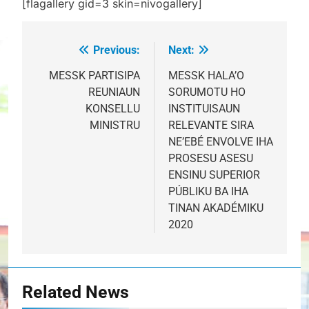
[flagallery gid=3 skin=nivogallery]
Previous:
Next:
Post
navigation
MESSK PARTISIPA
MESSK HALA’O
REUNIAUN
SORUMOTU HO
KONSELLU
INSTITUISAUN
MINISTRU
RELEVANTE SIRA
NE’EBÉ ENVOLVE IHA
PROSESU ASESU
ENSINU SUPERIOR
PÚBLIKU BA IHA
TINAN AKADÉMIKU
2020
Related News