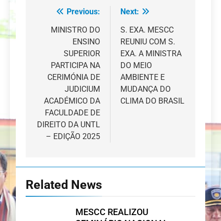
Previous:
Next:
Navegação
de
MINISTRO DO
S. EXA. MESCC
ENSINO
REUNIU COM S.
artigos
SUPERIOR
EXA. A MINISTRA
PARTICIPA NA
DO MEIO
CERIMÓNIA DE
AMBIENTE E
JUDICIUM
MUDANÇA DO
ACADÉMICO DA
CLIMA DO BRASIL
FACULDADE DE
DIREITO DA UNTL
– EDIÇÃO 2025
Related News
MESCC REALIZOU