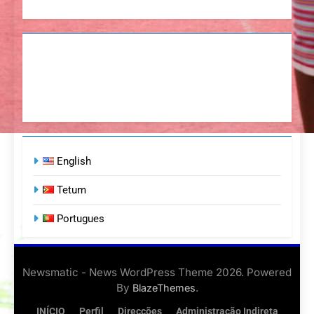
English
Tetum
Portugues
Newsmatic - News WordPress Theme 2026. Powered
By
.
BlazeThemes
INÍCIO
Perfil
Direcções
Administração Indireta