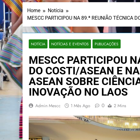
Home
Notícia
MESCC PARTICIPOU NA 89.ª REUNIÃO TÉCNICA D
NOTÍCIA
NOTÍCIAS E EVENTOS
PUBLICAÇÕES
MESCC PARTICIPOU NA
DO COSTI/ASEAN E NA
ASEAN SOBRE CIÊNCIA
INOVAÇÃO NO LAOS
0
Admin Mescc
1 Mês Ago
2 Mins