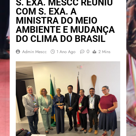
S. EXA. MESCC REUNIU
COM S. EXA. A
MINISTRA DO MEIO
AMBIENTE E MUDANÇA
DO CLIMA DO BRASIL
0
Admin Mescc
1 Ano Ago
2 Mins