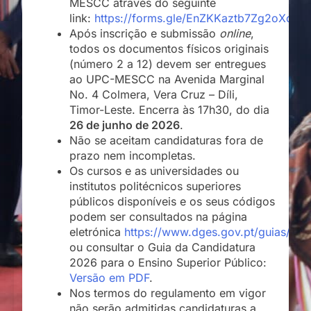
MESCC através do seguinte
link:
https://forms.gle/EnZKKaztb7Zg2oXc6
Após inscrição e submissão
online
,
todos os documentos físicos originais
(número 2 a 12) devem ser entregues
ao UPC-MESCC na Avenida Marginal
No. 4 Colmera, Vera Cruz – Díli,
Timor-Leste. Encerra às 17h30, do dia
26 de junho de 2026
.
Não se aceitam candidaturas fora de
prazo nem incompletas.
Os cursos e as universidades ou
institutos politécnicos superiores
públicos disponíveis e os seus códigos
podem ser consultados na página
eletrónica
https://www.dges.gov.pt/guias/ind
ou consultar o Guia da Candidatura
2026 para o Ensino Superior Público:
Versão em PDF
.
Nos termos do regulamento em vigor
não serão admitidas candidaturas a