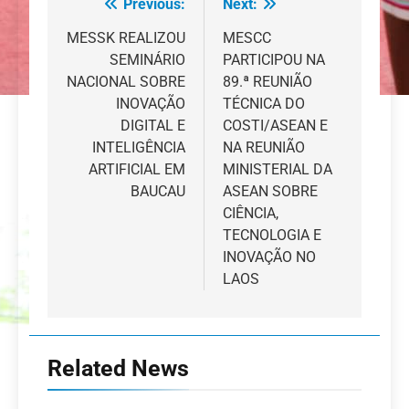
Previous:
Next:
Navegação
de
MESSK REALIZOU
MESCC
SEMINÁRIO
PARTICIPOU NA
artigos
NACIONAL SOBRE
89.ª REUNIÃO
INOVAÇÃO
TÉCNICA DO
DIGITAL E
COSTI/ASEAN E
INTELIGÊNCIA
NA REUNIÃO
ARTIFICIAL EM
MINISTERIAL DA
BAUCAU
ASEAN SOBRE
CIÊNCIA,
TECNOLOGIA E
INOVAÇÃO NO
LAOS
Related News