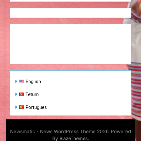
English
Tetum
Portugues
Newsmatic - News WordPress Theme 2026. Powered
By
.
BlazeThemes