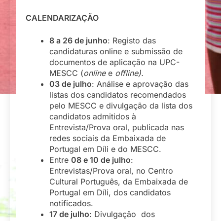
CALENDARIZAÇÃO
8 a 26 de junho
: Registo das
candidaturas online e submissão de
documentos de aplicação na UPC-
MESCC (
online
e
offline).
03 de julho
: Análise e aprovação das
listas dos candidatos recomendados
pelo MESCC e divulgação da lista dos
candidatos admitidos à
Entrevista/Prova oral, publicada nas
redes sociais da Embaixada de
Portugal em Díli e do MESCC.
Entre
08 e 10 de julho
:
Entrevistas/Prova oral, no Centro
Cultural Português, da Embaixada de
Portugal em Díli, dos candidatos
notificados.
17 de julho
: Divulgação dos