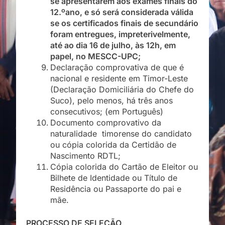
se apresentarem aos exames finais do
12.ºano, e só será considerada válida
se os certificados finais de secundário
foram entregues, impreterivelmente,
até ao dia 16 de julho, às 12h, em
papel, no MESCC-UPC;
Declaração comprovativa de que é
nacional e residente em Timor-Leste
(Declaração Domiciliária do Chefe do
Suco), pelo menos, há três anos
consecutivos; (em Português)
Documento comprovativo da
naturalidade timorense do candidato
ou cópia colorida da Certidão de
Nascimento RDTL;
Cópia colorida do Cartão de Eleitor ou
Bilhete de Identidade ou Título de
Residência ou Passaporte do pai e
mãe.
PROCESSO DE SELEÇÃO