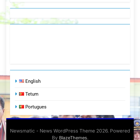
English
Tetum
Portugues
Newsmatic - News WordPress Theme 2026. Powered
By
.
BlazeThemes