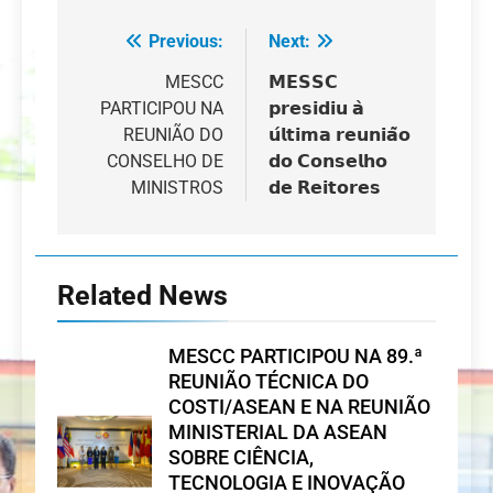
Previous:
Next:
Navegação
de
MESCC
𝗠𝗘𝗦𝗦𝗖
PARTICIPOU NA
𝗽𝗿𝗲𝘀𝗶𝗱𝗶𝘂 𝗮̀
artigos
REUNIÃO DO
𝘂́𝗹𝘁𝗶𝗺𝗮 𝗿𝗲𝘂𝗻𝗶𝗮̃𝗼
CONSELHO DE
𝗱𝗼 𝗖𝗼𝗻𝘀𝗲𝗹𝗵𝗼
MINISTROS
𝗱𝗲 𝗥𝗲𝗶𝘁𝗼𝗿𝗲𝘀
Related News
MESCC PARTICIPOU NA 89.ª
REUNIÃO TÉCNICA DO
COSTI/ASEAN E NA REUNIÃO
MINISTERIAL DA ASEAN
SOBRE CIÊNCIA,
TECNOLOGIA E INOVAÇÃO