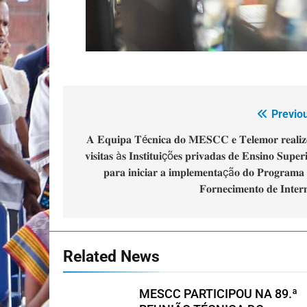
Previo
Navegação
de
𝐀 𝐄𝐪𝐮𝐢𝐩𝐚 𝐓é𝐜𝐧𝐢𝐜𝐚 𝐝𝐨 𝐌𝐄𝐒𝐂𝐂 𝐞 𝐓𝐞𝐥𝐞𝐦𝐨𝐫 𝐫𝐞𝐚𝐥𝐢𝐳
𝐯𝐢𝐬𝐢𝐭𝐚𝐬 à𝐬 𝐈𝐧𝐬𝐭𝐢𝐭𝐮𝐢çõ𝐞𝐬 𝐩𝐫𝐢𝐯𝐚𝐝𝐚𝐬 𝐝𝐞 𝐄𝐧𝐬𝐢𝐧𝐨 𝐒𝐮𝐩𝐞𝐫
artigos
𝐩𝐚𝐫𝐚 𝐢𝐧𝐢𝐜𝐢𝐚𝐫 𝐚 𝐢𝐦𝐩𝐥𝐞𝐦𝐞𝐧𝐭𝐚çã𝐨 𝐝𝐨 𝐏𝐫𝐨𝐠𝐫𝐚𝐦𝐚 
𝐅𝐨𝐫𝐧𝐞𝐜𝐢𝐦𝐞𝐧𝐭𝐨 𝐝𝐞 𝐈𝐧𝐭𝐞𝐫
Related News
MESCC PARTICIPOU NA 89.ª