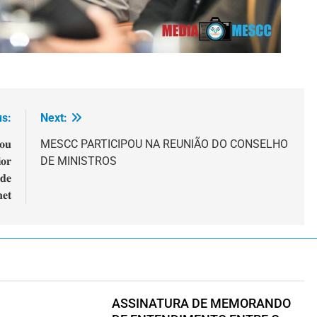
us:
Next:
𝐨𝐮
MESCC PARTICIPOU NA REUNIÃO DO CONSELHO
𝐨𝐫
DE MINISTROS
𝐝𝐞
𝐞𝐭
ASSINATURA DE MEMORANDO