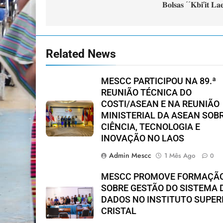
𝐁𝐨𝐥𝐬𝐚𝐬 ´´𝐊𝐛𝐢’𝐢𝐭 𝐋𝐚
artigos
Related News
MESCC PARTICIPOU NA 89.ª
REUNIÃO TÉCNICA DO
COSTI/ASEAN E NA REUNIÃO
MINISTERIAL DA ASEAN SOB
CIÊNCIA, TECNOLOGIA E
INOVAÇÃO NO LAOS
Admin Mescc
1 Mês Ago
0
MESCC PROMOVE FORMAÇÃ
SOBRE GESTÃO DO SISTEMA 
DADOS NO INSTITUTO SUPER
CRISTAL