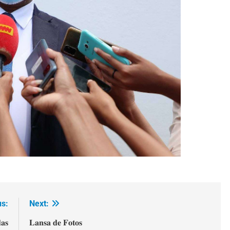
us:
Next:
𝐚𝐬
𝐋𝐚𝐧𝐬𝐚 𝐝𝐞 𝐅𝐨𝐭𝐨𝐬