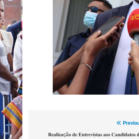
Previo
Navegação
de
𝐑𝐞𝐚𝐥𝐢𝐳𝐚çã𝐨 𝐝𝐞 𝐄𝐧𝐭𝐫𝐞𝐯𝐢𝐬𝐭𝐚𝐬 𝐚𝐨𝐬 𝐂𝐚𝐧𝐝𝐢𝐝𝐚𝐭𝐨𝐬 