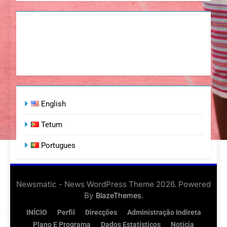
English
Tetum
Portugues
Newsmatic - News WordPress Theme 2026. Powered
By
.
BlazeThemes
INÍCIO
Perfil
Direcções
Administração Indireta
Plano E Programa
Dados Estatísticos
Notícia