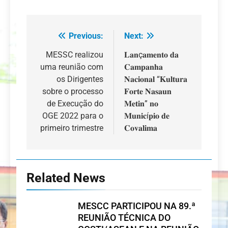
Previous:
Next:
Navegação
de
MESSC realizou
𝐋𝐚𝐧ç𝐚𝐦𝐞𝐧𝐭𝐨 𝐝𝐚
uma reunião com
𝐂𝐚𝐦𝐩𝐚𝐧𝐡𝐚
artigos
os Dirigentes
𝐍𝐚𝐜𝐢𝐨𝐧𝐚𝐥 “𝐊𝐮𝐥𝐭𝐮𝐫𝐚
sobre o processo
𝐅𝐨𝐫𝐭𝐞 𝐍𝐚𝐬𝐚𝐮𝐧
de Execução do
𝐌𝐞𝐭𝐢𝐧” 𝐧𝐨
OGE 2022 para o
𝐌𝐮𝐧𝐢𝐜í𝐩𝐢𝐨 𝐝𝐞
primeiro trimestre
𝐂𝐨𝐯𝐚𝐥𝐢𝐦𝐚
Related News
MESCC PARTICIPOU NA 89.ª
REUNIÃO TÉCNICA DO