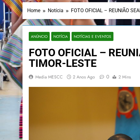
Home
Notícia
FOTO OFICIAL – REUNIÃO SE
ANÚNCIO
NOTÍCIA
NOTÍCIAS E EVENTOS
FOTO OFICIAL – REUN
TIMOR-LESTE
0
Media MESCC
2 Anos Ago
2 Mins