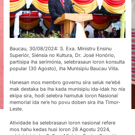
Baucau, 30/08/2024: S. Exa. Ministru Ensinu
Superiór, Siénsia no Kultura, Dr. José Honório,
partisipa iha serimónia, selebrasaun loron konsulta
popular (30 Agosto), iha Munisipiu Baucau Villa.
Hanesan mos membro governu sira seluk ne’ebé
mak destaka ba iha kada munisipiu ida-idak ho nia
ekipa sira, hodi selebra hamutuk loron Nasional
memorial ida ne’e ho povu doben sira iha Timor-
Leste.
Atividade ba selebrasaun loron nasional refere
mos hahu kedas husi loron 28 Agostu 2024,