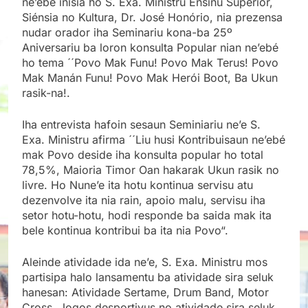
ne’ebé inisia ho S. Exa. Ministru Ensinu Superiór,
Siénsia no Kultura, Dr. José Honório, nia prezensa
nudar orador iha Seminariu kona-ba 25º
Aniversariu ba loron konsulta Popular nian ne’ebé
ho tema ´´Povo Mak Funu! Povo Mak Terus! Povo
Mak Manán Funu! Povo Mak Herói Boot, Ba Ukun
rasik-na!.
Iha entrevista hafoin sesaun Seminiariu ne’e S.
Exa. Ministru afirma ´´Liu husi Kontribuisaun ne’ebé
mak Povo deside iha konsulta popular ho total
78,5%, Maioria Timor Oan hakarak Ukun rasik no
livre. Ho Nune’e ita hotu kontinua servisu atu
dezenvolve ita nia rain, apoio malu, servisu iha
setor hotu-hotu, hodi responde ba saida mak ita
bele kontinua kontribui ba ita nia Povo“.
Aleinde atividade ida ne’e, S. Exa. Ministru mos
partisipa halo lansamentu ba atividade sira seluk
hanesan: Atividade Sertame, Drum Band, Motor
Cross, Jogos desportivus no atividade sira seluk.