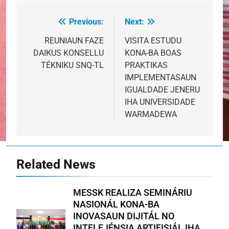
Previous:
Next:
Post
navigation
REUNIAUN FAZE
VISITA ESTUDU
DAIKUS KONSELLU
KONA-BA BOAS
TÉKNIKU SNQ-TL
PRAKTIKAS
IMPLEMENTASAUN
IGUALDADE JENERU
IHA UNIVERSIDADE
WARMADEWA
Related News
MESSK REALIZA SEMINÁRIU
NASIONÁL KONA-BA
INOVASAUN DIJITÁL NO
INTELEJÉNSIA ARTIFISIÁL IHA