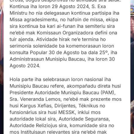
Kontinua iha loron 29 Agosto 2024, S. Exa
Ministru ho nia delegasaun kontinua partisipa iha
Missa agradesimentu, no hafoin de missa, ekipa
sira kontinua ba kari ai-funan iha semiteriu sira
ne’ebé mak Komissaun Organizadora defini ona
tuir ajenda. Atividade hirak ne’e termina ho
serimonia solenidade ba komemorasaun loron
konsulta Popular 30 de Agosto ba dala 25º, iha
Administrasaun Munisipiu Baucau, iha loron 30
Agosto 2024.
Hola parte iha selebrasaun loron nasional iha
Munisipiu Baucau refere, akompañadu direta husi
Presidente Autoridade Munispiu Baucau (PAM),
Sra. Veneranda Lemos, ne’ebé mak prezente mos
husi Kargus Xefias, Dirijentes, Téknikus no
funsionárius sira husi MESSK, inklui mos
autoridade lokal sira, Autoridade Seguransa,
Autoridade Reliziojus sira, komunidade sira no
mos Instituisaun relevantes sira ne’ebé mak