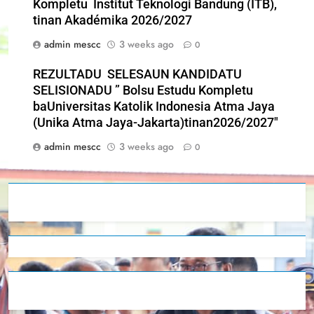
Kompletu Institut Teknologi Bandung (ITB),
tinan Akadémika 2026/2027
admin mescc
3 weeks ago
0
REZULTADU SELESAUN KANDIDATU
SELISIONADU ” Bolsu Estudu Kompletu
baUniversitas Katolik Indonesia Atma Jaya
(Unika Atma Jaya-Jakarta)tinan2026/2027″
admin mescc
3 weeks ago
0