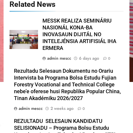
Related News
MESSK REALIZA SEMINÁRIU
NASIONÁL KONA-BA
INOVASAUN DIJITÁL NO
INTELEJÉNSIA ARTIFISIÁL IHA
ERMERA
admin mescc
6 days ago
0
Rezultadu Selesaun Dokumentu no Orariu
Intervista ba Programa Bolsa Estudu Fujian
Forestry Vocational and Technical College
nebe’e oferese husi Republika Popular China,
Tinan Akadémiku 2026/2027
admin mescc
2 weeks ago
0
REZULTADU SELESAUN KANDIDATU
SELISIONADU – Programa Bolsu Estudu