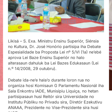
Likisá – S. Exa.
Ministru Ensinu Superiór, Siénsia
no Kultura, Dr. José Honório partisipa iha Debate
Espesialidade ba Proposta Lei nº 5/VI (1a) ne’ebé
aprova Lei Baze Ensinu Superiór no halo
alterasaun dahuluk ba Lei Bazes Edukasaun (Lei
n.º 14/2008, 29 outubru).
Debate ida-ne’e hala’o durante loron rua no
organiza hosi Komisaun G Parlamentu Nasionál iha
Sala Enkontru IADE, Munisípiu Liquiça, no hetan
partisipasaun husi Reitór sira Universidade no
Institutu Públiku no Privadu sira, Diretór Ezekutivu
ANAAA, Prezidente no Vise-Prezidente sira husi