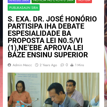
PUBLIKASAUN SIRA
S. EXA. DR. JOSÉ HONÓRIO
PARTISIPA IHA DEBATE
ESPESIALIDADE BA
PROPOSTA LEI N0.5/VI
(1),NE’EBE APROVA LEI
BAZE ENSINU SUPERIOR
0
Admin Mescc
2 Years Ago
1 Mins