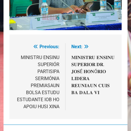
Previous:
Next:
Post
navigation
MINISTRU ENSINU
𝐌𝐈𝐍𝐈𝐒𝐓𝐑𝐔 𝐄𝐍𝐒𝐈𝐍𝐔
SUPERIÓR
𝐒𝐔𝐏𝐄𝐑𝐈𝐎𝐑 𝐃𝐑.
PARTISIPA
𝐉𝐎𝐒É 𝐇𝐎𝐍Ó𝐑𝐈𝐎
SERIMÓNIA
𝐋𝐈𝐃𝐄𝐑𝐀
PREMIASAUN
𝐑𝐄𝐔𝐍𝐈𝐀𝐔𝐍 𝐂𝐔𝐈𝐒
BOLSA ESTUDU
𝐁𝐀 𝐃𝐀𝐋𝐀 𝐕𝐈
ESTUDANTE IOB HO
APOIU HUSI XINA