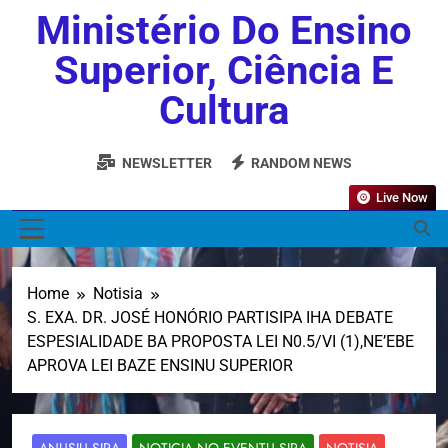
Ministério Do Ensino
Superior, Ciência E
Cultura
NEWSLETTER
RANDOM NEWS
Live Now
MENU
Home
Notisia
S. EXA. DR. JOSÉ HONÓRIO PARTISIPA IHA DEBATE
ESPESIALIDADE BA PROPOSTA LEI N0.5/VI (1),NE’EBE
APROVA LEI BAZE ENSINU SUPERIOR
ANUSIU SIRA
NOTICIA NO EVENTU SIRA
NOTISIA