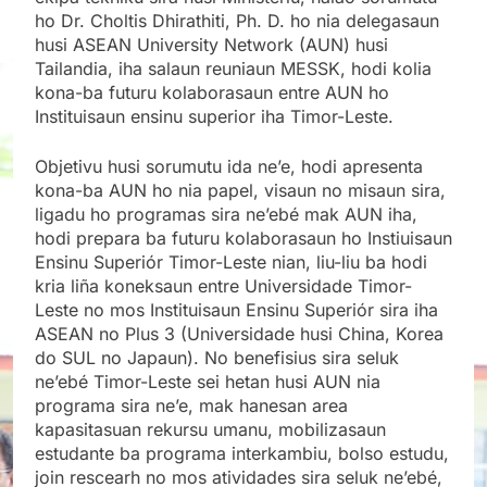
ho Dr. Choltis Dhirathiti, Ph. D. ho nia delegasaun
husi ASEAN University Network (AUN) husi
Tailandia, iha salaun reuniaun MESSK, hodi kolia
kona-ba futuru kolaborasaun entre AUN ho
Instituisaun ensinu superior iha Timor-Leste.
Objetivu husi sorumutu ida ne’e, hodi apresenta
kona-ba AUN ho nia papel, visaun no misaun sira,
ligadu ho programas sira ne’ebé mak AUN iha,
hodi prepara ba futuru kolaborasaun ho Instiuisaun
Ensinu Superiór Timor-Leste nian, liu-liu ba hodi
kria liña koneksaun entre Universidade Timor-
Leste no mos Instituisaun Ensinu Superiór sira iha
ASEAN no Plus 3 (Universidade husi China, Korea
do SUL no Japaun). No benefisius sira seluk
ne’ebé Timor-Leste sei hetan husi AUN nia
programa sira ne’e, mak hanesan area
kapasitasuan rekursu umanu, mobilizasaun
estudante ba programa interkambiu, bolso estudu,
join rescearh no mos atividades sira seluk ne’ebé,