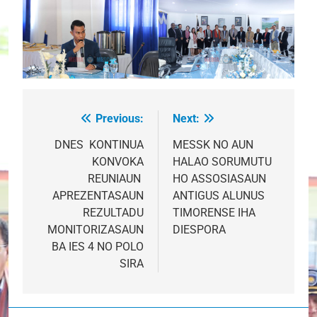
Previous:
Next:
Post
navigation
DNES KONTINUA
MESSK NO AUN
KONVOKA
HALAO SORUMUTU
REUNIAUN
HO ASSOSIASAUN
APREZENTASAUN
ANTIGUS ALUNUS
REZULTADU
TIMORENSE IHA
MONITORIZASAUN
DIESPORA
BA IES 4 NO POLO
SIRA