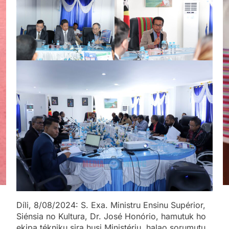
Díli, 8/08/2024: S. Exa. Ministru Ensinu Supérior,
Siénsia no Kultura, Dr. José Honório, hamutuk ho
ekipa tékniku sira husi Ministériu, halao sorumutu