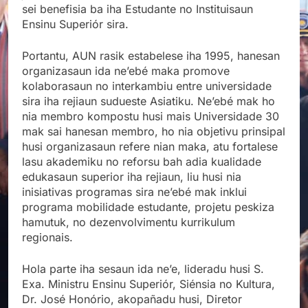
sei benefisia ba iha Estudante no Instituisaun
Ensinu Superiór sira.
Portantu, AUN rasik estabelese iha 1995, hanesan
organizasaun ida ne’ebé maka promove
kolaborasaun no interkambiu entre universidade
sira iha rejiaun sudueste Asiatiku. Ne’ebé mak ho
nia membro kompostu husi mais Universidade 30
mak sai hanesan membro, ho nia objetivu prinsipal
husi organizasaun refere nian maka, atu fortalese
lasu akademiku no reforsu bah adia kualidade
edukasaun superior iha rejiaun, liu husi nia
inisiativas programas sira ne’ebé mak inklui
programa mobilidade estudante, projetu peskiza
hamutuk, no dezenvolvimentu kurrikulum
regionais.
Hola parte iha sesaun ida ne’e, lideradu husi S.
Exa. Ministru Ensinu Superiór, Siénsia no Kultura,
Dr. José Honório, akopañadu husi, Diretor