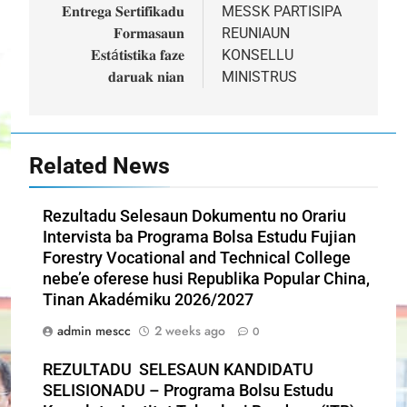
navigation
𝐄𝐧𝐭𝐫𝐞𝐠𝐚 𝐒𝐞𝐫𝐭𝐢𝐟𝐢𝐤𝐚𝐝𝐮
MESSK PARTISIPA
𝐅𝐨𝐫𝐦𝐚𝐬𝐚𝐮𝐧
REUNIAUN
𝐄𝐬𝐭á𝐭𝐢𝐬𝐭𝐢𝐤𝐚 𝐟𝐚𝐳𝐞
KONSELLU
𝐝𝐚𝐫𝐮𝐚𝐤 𝐧𝐢𝐚𝐧
MINISTRUS
Related News
Rezultadu Selesaun Dokumentu no Orariu
Intervista ba Programa Bolsa Estudu Fujian
Forestry Vocational and Technical College
nebe’e oferese husi Republika Popular China,
Tinan Akadémiku 2026/2027
admin mescc
2 weeks ago
0
REZULTADU SELESAUN KANDIDATU
SELISIONADU – Programa Bolsu Estudu