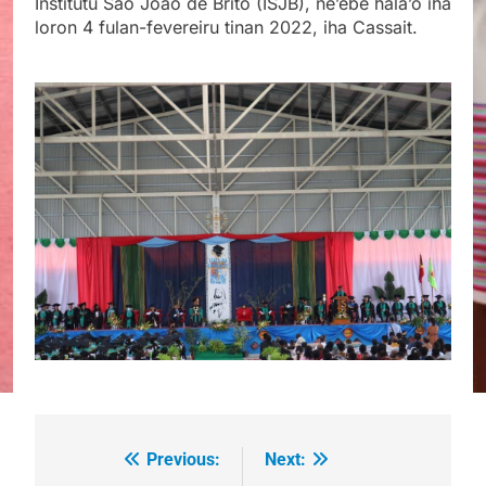
Institutu São João de Brito (ISJB), ne’ebé hala’o iha
loron 4 fulan-fevereiru tinan 2022, iha Cassait.
Previous:
Next:
Post