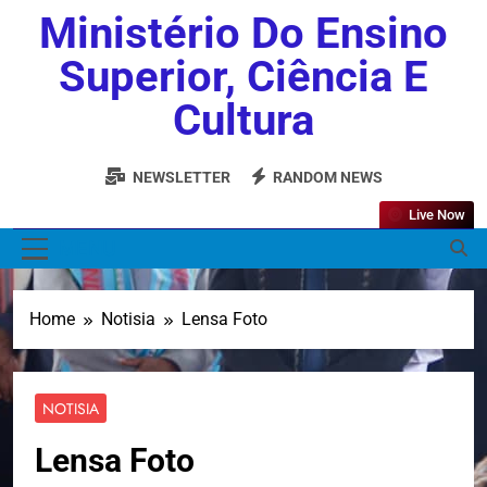
Ministério Do Ensino
Superior, Ciência E
Cultura
NEWSLETTER
RANDOM NEWS
Live Now
MENU
Home
Notisia
Lensa Foto
NOTISIA
Lensa Foto