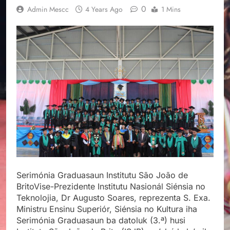
0
Admin Mescc
4 Years Ago
1 Mins
Serimónia Graduasaun Institutu São João de
BritoVise-Prezidente Institutu Nasionál Siénsia no
Teknolojia, Dr Augusto Soares, reprezenta S. Exa.
Ministru Ensinu Superiór, Siénsia no Kultura iha
Serimónia Graduasaun ba datoluk (3.ª) husi