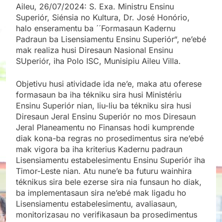
Aileu, 26/07/2024: S. Exa. Ministru Ensinu
Superiór, Siénsia no Kultura, Dr. José Honório,
halo enseramentu ba ´´Formasaun Kadernu
Padraun ba Lisensiamentu Ensinu Superiór“, ne’ebé
mak realiza husi Diresaun Nasional Ensinu
SUperiór, iha Polo ISC, Munisipiu Aileu Villa.
Objetivu husi atividade ida ne’e, maka atu oferese
formasaun ba iha tékniku sira husi Ministériu
Ensinu Superiór nian, liu-liu ba tékniku sira husi
Diresaun Jeral Ensinu Superiór no mos Diresaun
Jeral Planeamentu no Finansas hodi kumprende
diak kona-ba regras no prosedimentus sira ne’ebé
mak vigora ba iha kriterius Kadernu padraun
Lisensiamentu estabelesimentu Ensinu Superiór iha
Timor-Leste nian. Atu nune’e ba futuru wainhira
téknikus sira bele ezerse sira nia funsaun ho diak,
ba implementasaun sira ne’ebé mak ligadu ho
Lisensiamentu estabelesimentu, avaliasaun,
monitorizasau no verifikasaun ba prosedimentus