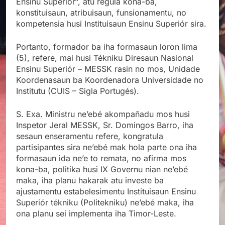
Ensinu Superior“, atu regula kona-ba,
konstituisaun, atribuisaun, funsionamentu, no
kompetensia husi Instituisaun Ensinu Superiór sira.
Portanto, formador ba iha formasaun loron lima
(5), refere, mai husi Tékniku Diresaun Nasional
Ensinu Superiór – MESSK rasin no mos, Unidade
Koordenasaun ba Koordenadora Universidade no
Institutu (CUIS – Sigla Portugés).
S. Exa. Ministru ne’ebé akompañadu mos husi
Inspetor Jeral MESSK, Sr. Domingos Barro, iha
sesaun enseramentu refere, kongratula
partisipantes sira ne’ebé mak hola parte ona iha
formasaun ida ne’e to remata, no afirma mos
kona-ba, politika husi IX Governu nian ne’ebé
maka, iha planu hakarak atu investe ba
ajustamentu estabelesimentu Instituisaun Ensinu
Superiór tékniku (Politekniku) ne’ebé maka, iha
ona planu sei implementa iha Timor-Leste.