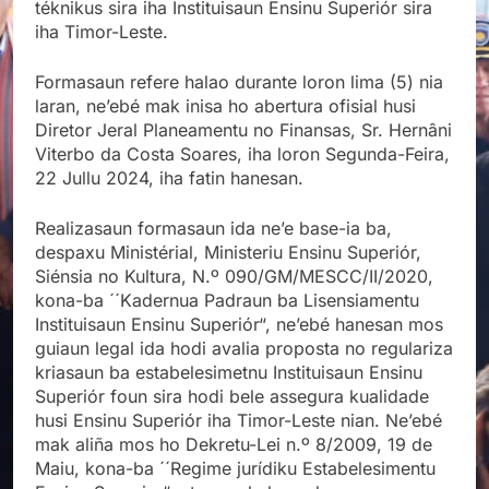
téknikus sira iha Instituisaun Ensinu Superiór sira
iha Timor-Leste.
Formasaun refere halao durante loron lima (5) nia
laran, ne’ebé mak inisa ho abertura ofisial husi
Diretor Jeral Planeamentu no Finansas, Sr. Hernâni
Viterbo da Costa Soares, iha loron Segunda-Feira,
22 Jullu 2024, iha fatin hanesan.
Realizasaun formasaun ida ne’e base-ia ba,
despaxu Ministérial, Ministeriu Ensinu Superiór,
Siénsia no Kultura, N.º 090/GM/MESCC/II/2020,
kona-ba ´´Kadernua Padraun ba Lisensiamentu
Instituisaun Ensinu Superiór“, ne’ebé hanesan mos
guiaun legal ida hodi avalia proposta no regulariza
kriasaun ba estabelesimetnu Instituisaun Ensinu
Superiór foun sira hodi bele assegura kualidade
husi Ensinu Superiór iha Timor-Leste nian. Ne’ebé
mak aliña mos ho Dekretu-Lei n.º 8/2009, 19 de
Maiu, kona-ba ´´Regime jurídiku Estabelesimentu