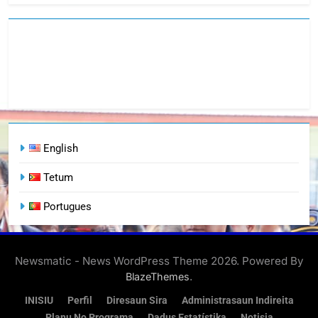
English
Tetum
Portugues
Newsmatic - News WordPress Theme 2026. Powered By
.
BlazeThemes
INISIU
Perfil
Diresaun Sira
Administrasaun Indireita
Planu No Programa
Dadus Estatístika
Notisia