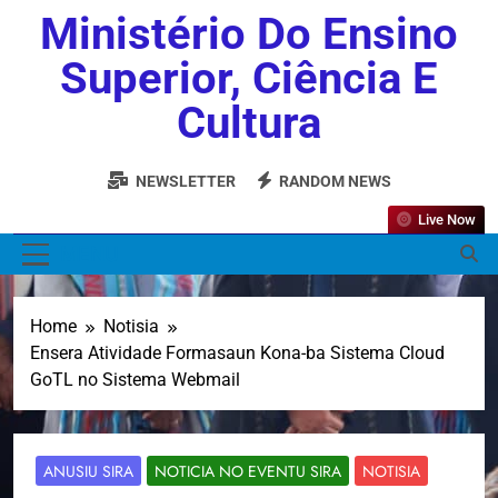
Ministério Do Ensino
Superior, Ciência E
Cultura
NEWSLETTER
RANDOM NEWS
Live Now
MENU
Home
Notisia
Ensera Atividade Formasaun Kona-ba Sistema Cloud
GoTL no Sistema Webmail
ANUSIU SIRA
NOTICIA NO EVENTU SIRA
NOTISIA