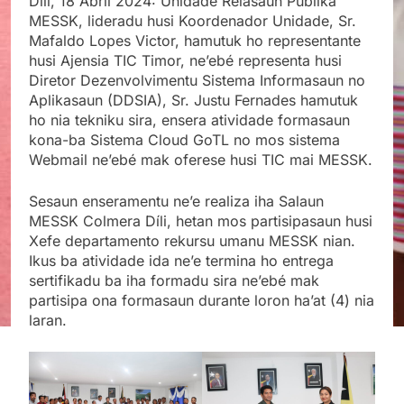
Díli, 18 Abril 2024: Unidade Relasaun Publika
MESSK, lideradu husi Koordenador Unidade, Sr.
Mafaldo Lopes Victor, hamutuk ho representante
husi Ajensia TIC Timor, ne’ebé representa husi
Diretor Dezenvolvimentu Sistema Informasaun no
Aplikasaun (DDSIA), Sr. Justu Fernades hamutuk
ho nia tekniku sira, ensera atividade formasaun
kona-ba Sistema Cloud GoTL no mos sistema
Webmail ne’ebé mak oferese husi TIC mai MESSK.
Sesaun enseramentu ne’e realiza iha Salaun
MESSK Colmera Díli, hetan mos partisipasaun husi
Xefe departamento rekursu umanu MESSK nian.
Ikus ba atividade ida ne’e termina ho entrega
sertifikadu ba iha formadu sira ne’ebé mak
partisipa ona formasaun durante loron ha’at (4) nia
laran.