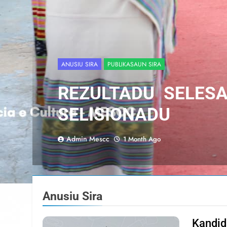
ANUSIU SIRA
PUBLIKASAUN SIRA
REZULTADU SELES
SELISIONADU
Admin Mescc
1 Month Ago
Anusiu Sira
Kandid