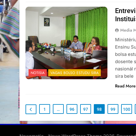
Entrev
Institu
Media 
Ministéri
Ensinu Su
bolsa est
dosente si
nasionál 
NOTISIA
VAGAS BOLSO ESTUDU SIRA
sira bele
Read More
1
…
96
97
98
99
100