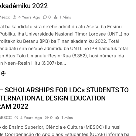
Akadémiku 2022
Mescc
4 Years Ago
0
1 Mins
sial ba kandidatu sira ne’ebé admitidu atu Asesu ba Ensinu
Publiku, iha Universidade Nasional Timor Lorosae (UNTL) no
 Politekniku Betanu (IPB) ba Tinan akademiku 2022. Totál
ndidatu sira ne’ebé admitidu ba UNTL no IPB hamutuk total
n Atus Tolu Limanulu-Resin-Rua (6.352), hosi númeru ida
un Neen-Resin Hitu (6.007) ba…
 – SCHOLARSHIPS FOR LDCs STUDENTS TO
NTERNATIONAL DESIGN EDUCATION
AM 2022
MESCC
4 Years Ago
0
1 Mins
o do Ensino Superior, Ciência e Cultura (MESCC) liu husi
de Coordenação do Apoio aos Estudantes (UCAE) informa ba