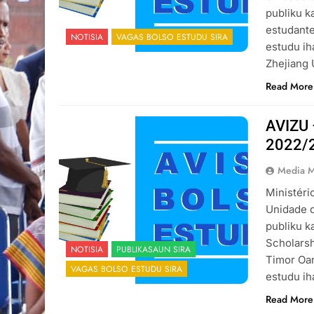
publiku k
estudante
NOTISIA
VAGAS BOLSO ESTUDU SIRA
estudu ih
Zhejiang 
Read More
AVIZU
2022/
Media 
Ministéri
Unidade 
publiku k
Scholarsh
NOTISIA
PUBLIKASAUN SIRA
Timor Oan
VAGAS BOLSO ESTUDU SIRA
estudu ih
Read More