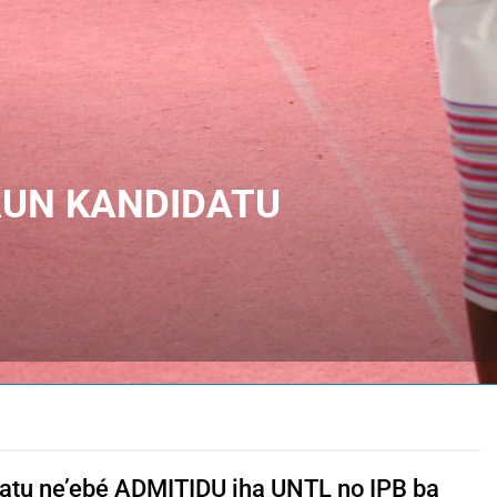
AUN KANDIDATU
atu ne’ebé ADMITIDU iha UNTL no IPB ba