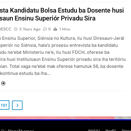
ista Kandidatu Bolsa Estudu ba Dosente husi
isaun Ensinu Superiór Privadu Sira
MESCC
5 Years Ago
0
1 Mins
u Ensinu Superior, Siénsia no Kultura, liu husi Diresaun-Jerál
periór no Siénsia, hala’o prosesu entrevista ba kandidatu
udu ne’ebé Ministeriu ne’e, liu husi FDCH, oferese ba
ra husi Instituisaun Ensinu Superiór privadu sira iha teritóriu
nian. Total vaga ne’ebé mak oferese hamutuk 56, ba dosente
 kontinua estudu ba iha…
101