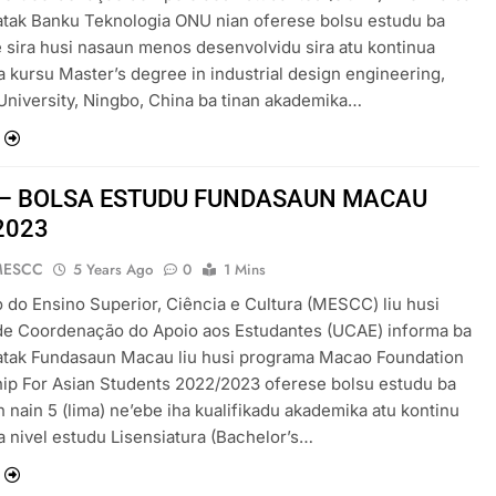
atak Banku Teknologia ONU nian oferese bolsu estudu ba
 sira husi nasaun menos desenvolvidu sira atu kontinua
a kursu Master’s degree in industrial design engineering,
University, Ningbo, China ba tinan akademika…
 – BOLSA ESTUDU FUNDASAUN MACAU
2023
MESCC
5 Years Ago
0
1 Mins
o do Ensino Superior, Ciência e Cultura (MESCC) liu husi
de Coordenação do Apoio aos Estudantes (UCAE) informa ba
atak Fundasaun Macau liu husi programa Macao Foundation
ip For Asian Students 2022/2023 oferese bolsu estudu ba
 nain 5 (lima) ne’ebe iha kualifikadu akademika atu kontinu
a nivel estudu Lisensiatura (Bachelor’s…