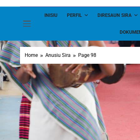
INISIU
PERFIL
DIRESAUN SIRA
DOKUME
Home
Anusiu Sira
Page 98