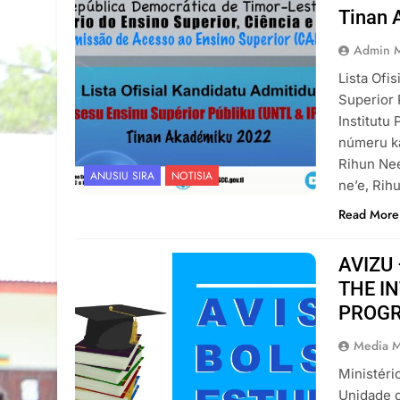
Tinan 
Admin 
Lista Ofi
Superior 
Institutu
númeru ka
Rihun Nee
ANUSIU SIRA
NOTISIA
ne’e, Rih
Read More
AVIZU
THE I
PROGR
Media 
Ministéri
Unidade 